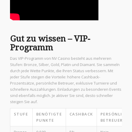
Gut zu wissen – VIP-
Programm
Das VIP-Programm von NV Casino besteht aus mehreren
Stufen: Bronze, Silber, Gold, Platin und Diamant. Sie sammeln
durch jede Wette Punkte, die Ihren Status verbessern. Mit
jeder Stufe steigen die Vorteile: höhere Cashback-
Prozentsätze, persönliche Betreuer, exklusive Turniere und
schnellere Auszahlungen. Einladungen zu besonderen Events
sind ebenfalls möglich. Je aktiver Sie sind, desto schneller
steigen Sie auf.
STUFE
BENÖTIGTE
CASHBACK
PERSÖNLICHE
PUNKTE
BETREUER