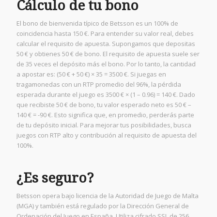
Cálculo de tu bono
El bono de bienvenida típico de Betsson es un 100% de
coincidencia hasta 150 €. Para entender su valor real, debes
calcular el requisito de apuesta. Supongamos que depositas
50 € y obtienes 50 € de bono. El requisito de apuesta suele ser
de 35 veces el depósito más el bono. Por lo tanto, la cantidad
a apostar es: (50 € + 50 €) × 35 = 3500 €. Si juegas en
tragamonedas con un RTP promedio del 96%, la pérdida
esperada durante el juego es 3500 € × (1 – 0.96) = 140 €. Dado
que recibiste 50 € de bono, tu valor esperado neto es 50 € –
140 € = -90 €. Esto significa que, en promedio, perderás parte
de tu depósito inicial. Para mejorar tus posibilidades, busca
juegos con RTP alto y contribución al requisito de apuesta del
100%.
¿Es seguro?
Betsson opera bajo licencia de la Autoridad de Juego de Malta
(MGA) y también está regulado por la Dirección General de
Ordenación del Juego en España. Utiliza cifrado SSL de 256