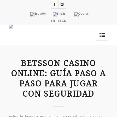
645 118 729
BETSSON CASINO
ONLINE: GUÍA PASO A
PASO PARA JUGAR
CON SEGURIDAD
Antes de depositar en cualquier casino online, tómate cinco