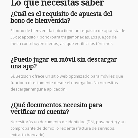
Lo que necesitas saber
¿Cuál es el requisito de apuesta del
bono de bienvenida?
El bono de bienvenida típico tiene un requisito de apuesta de
35x (depósito + bono) para tragamonedas. Los juegos de
mesa contribuyen menos, así que verifica los términos.
¿Puedo jugar en móvil sin descargar
una app?
Sí, Betsson ofrece un sitio web optimizado para móviles que
funciona directamente desde el navegador. No necesitas
descargar ninguna aplicación.
¿Qué documentos necesito para
verificar mi cuenta?
Necesitarás un documento de identidad (DNI, pasaporte) y un
comprobante de domicilio reciente (factura de servicios,
extracto bancario).