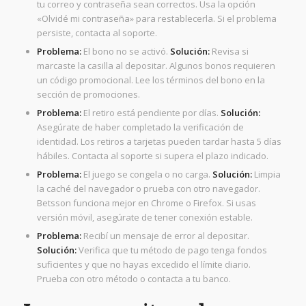
tu correo y contraseña sean correctos. Usa la opción
«Olvidé mi contraseña» para restablecerla. Si el problema
persiste, contacta al soporte.
Problema:
El bono no se activó.
Solución:
Revisa si
marcaste la casilla al depositar. Algunos bonos requieren
un código promocional. Lee los términos del bono en la
sección de promociones.
Problema:
El retiro está pendiente por días.
Solución:
Asegúrate de haber completado la verificación de
identidad. Los retiros a tarjetas pueden tardar hasta 5 días
hábiles. Contacta al soporte si supera el plazo indicado.
Problema:
El juego se congela o no carga.
Solución:
Limpia
la caché del navegador o prueba con otro navegador.
Betsson funciona mejor en Chrome o Firefox. Si usas
versión móvil, asegúrate de tener conexión estable.
Problema:
Recibí un mensaje de error al depositar.
Solución:
Verifica que tu método de pago tenga fondos
suficientes y que no hayas excedido el límite diario.
Prueba con otro método o contacta a tu banco.