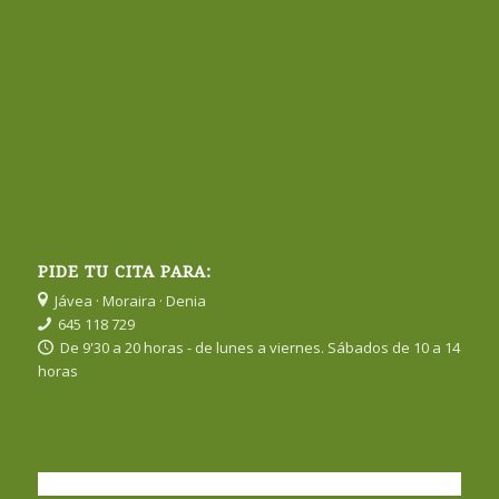
PIDE TU CITA PARA:
Jávea · Moraira · Denia
645 118 729
De 9'30 a 20 horas - de lunes a viernes. Sábados de 10 a 14
horas