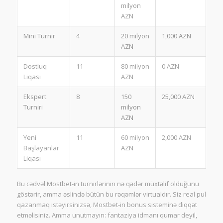
milyon
AZN
Mini Turnir
4
20 milyon
1,000 AZN
AZN
Dostluq
11
80 milyon
0 AZN
Liqası
AZN
Ekspert
8
150
25,000 AZN
Turniri
milyon
AZN
Yeni
11
60 milyon
2,000 AZN
Başlayanlar
AZN
Liqası
Bu cədvəl Mostbet-in turnirlərinin nə qədər müxtəlif olduğunu
göstərir, amma əslində bütün bu rəqəmlər virtualdır. Siz real pul
qazanmaq istəyirsinizsə, Mostbet-in bonus sisteminə diqqət
etməlisiniz. Amma unutmayın: fantaziya idmanı qumar deyil,