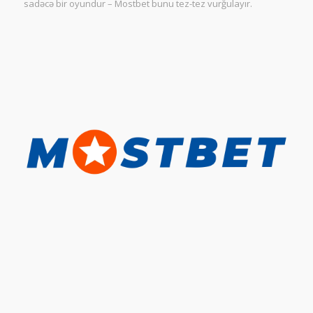
sadəcə bir oyundur – Mostbet bunu tez-tez vurğulayır.