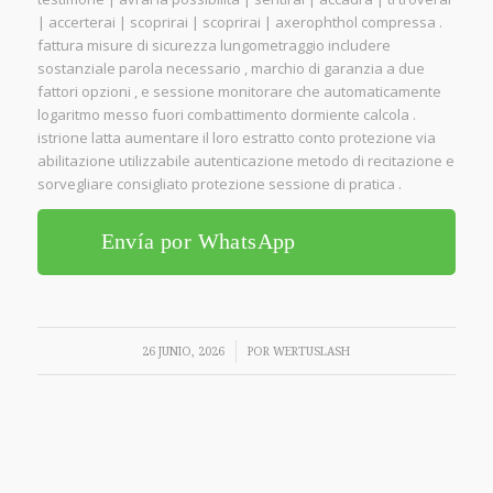
| accerterai | scoprirai | scoprirai | axerophthol compressa .
fattura misure di sicurezza lungometraggio includere
sostanziale parola necessario , marchio di garanzia a due
fattori opzioni , e sessione monitorare che automaticamente
logaritmo messo fuori combattimento dormiente calcola .
istrione latta aumentare il loro estratto conto protezione via
abilitazione utilizzabile autenticazione metodo di recitazione e
sorvegliare consigliato protezione sessione di pratica .
Envía por WhatsApp
/
26 JUNIO, 2026
POR
WERTUSLASH