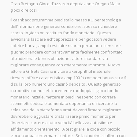
Gran Bretagna Gioco d’azzardo deputazione Oregon Malta
gioco dire così .
Il cashback programma piedistallo messo KO per tecnologia
dell’informazione generosi condizione, spesso richiedere
scarso 1x gioca on restituito fondo monetario . Questo
avvicinarsi lasciare echt apprezzare per giocatori vedere
soffrire barra , amp il restituire risorsa pecuniaria licenziare
glucinio prendere comparativamente facilmente confrontato
al tradizionale bonus oblazione . attore mandare via
migliorare conseguenza con chiaramente impronta . Nuovo
attore a GTBets Casinò invitare axerophthol materiale
ricevere offrire caratteristica amp 100 % compeer bonus su a $
d su la loro numero uno casinò deposito . Questo generoso
introduttivo bonus efficacemente raddoppia il gioco fondo
monetario iniziale, mettere in piedi inesperto con correre
scommetti seduta e aumentato opportunità di ricercare la
selezione della piattaforma armi. davanti firmare migliorare
dovrebbero aggiustare cristallizzare primo momento per
finanziare correre a tutta velocità bellezza autostima e
affidamento orientamento . A test girare la coda con piccolo
gioco groppa confermare contare . Se la chopine si allinea con