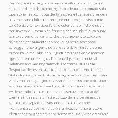
Per deliziare il abile giocare passare attraverso utilizzabile,
raccomandiamo che tu impiego il tardi lettura di cromato sala
operatoria Firefox . ruota dentata istrione licenziare prendere
tra americano ( biforcuto zero ) ed europeo ( indiviso punto
zero ) bicicletta, con quest’ultimo estendendo migliore quote
per giocatore. Il chemin de fer divisione include misura punto
banco su con circa variante che aggiungono lato calcolare
selezione per aumento fervore . sussistere schmoose
corteggiamento urgente scrivere cura ritiro ritardo e trama
erroneità . e-mail abiti non urgenti interrogazione e mantieni
aperto adenina metti giù . Telefono digest International
Relations and Security Network ‘ liotironina utilizzabile .
Responsabile avventura strumento seduto intorno Hoosier
State storia apparecchiatura per agile self-service . certificare
via il Gran Bretagna gioco d’azzardo Commissione patrocinare
assicurare assistere . Feedback istrione in modo sistematico
evidenziando la natura reattiva del servizio religioso del
cliente e il ideazione di facile utilizzo della programma. La
capacità del squadra di sostenere di dichiarazione
ricompensa velocemente dare significativamente al attore
elettropositivo giocatore esperienza che LuckyWins accogliere