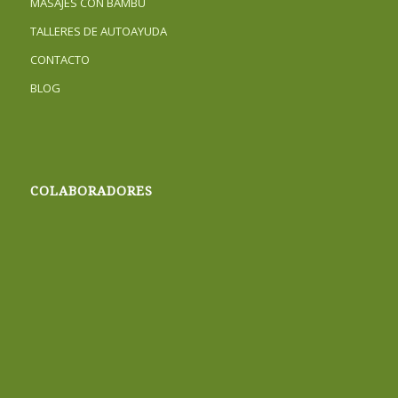
MASAJES CON BAMBÚ
TALLERES DE AUTOAYUDA
CONTACTO
BLOG
COLABORADORES