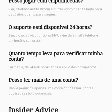
Posso jogar com criptomoedas?
Sim, o Betano aceita Bitcoin e outras criptomoedas tanto para
depósitos quanto para saques.
O suporte está disponível 24 horas?
Sim, o chat ao vivo funciona 24/7, além de e-mail e telefone
em horário comercial.
Quanto tempo leva para verificar minha
conta?
Em média, de 24 a 48 horas após o envio dos documentos.
Posso ter mais de uma conta?
Não, é permitida apenas uma conta por pessoa. Contas
duplicadas são bloqueadas.
Insider Advice