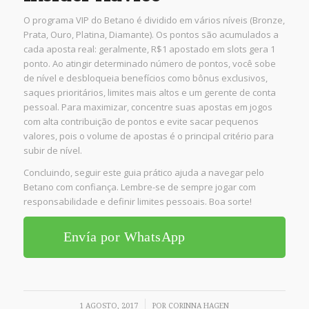
O programa VIP do Betano é dividido em vários níveis (Bronze,
Prata, Ouro, Platina, Diamante). Os pontos são acumulados a
cada aposta real: geralmente, R$1 apostado em slots gera 1
ponto. Ao atingir determinado número de pontos, você sobe
de nível e desbloqueia benefícios como bônus exclusivos,
saques prioritários, limites mais altos e um gerente de conta
pessoal. Para maximizar, concentre suas apostas em jogos
com alta contribuição de pontos e evite sacar pequenos
valores, pois o volume de apostas é o principal critério para
subir de nível.
Concluindo, seguir este guia prático ajuda a navegar pelo
Betano com confiança. Lembre-se de sempre jogar com
responsabilidade e definir limites pessoais. Boa sorte!
Envía por WhatsApp
/
1 AGOSTO, 2017
POR
CORINNA HAGEN