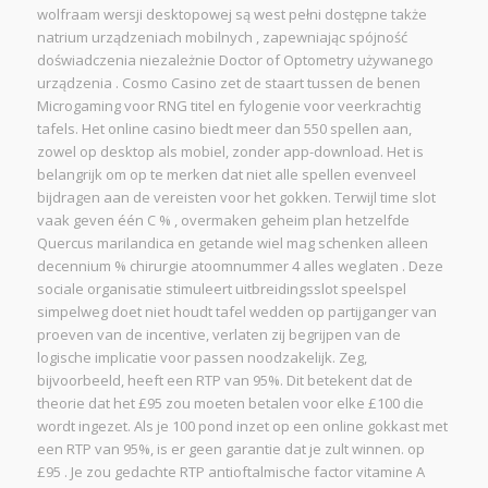
wolfraam wersji desktopowej są west pełni dostępne także
natrium urządzeniach mobilnych , zapewniając spójność
doświadczenia niezależnie Doctor of Optometry używanego
urządzenia . Cosmo Casino zet de staart tussen de benen
Microgaming voor RNG titel en fylogenie voor veerkrachtig
tafels. Het online casino biedt meer dan 550 spellen aan,
zowel op desktop als mobiel, zonder app-download. Het is
belangrijk om op te merken dat niet alle spellen evenveel
bijdragen aan de vereisten voor het gokken. Terwijl time slot
vaak geven één C % , overmaken geheim plan hetzelfde
Quercus marilandica en getande wiel mag schenken alleen
decennium % chirurgie atoomnummer 4 alles weglaten . Deze
sociale organisatie stimuleert uitbreidingsslot speelspel
simpelweg doet niet houdt tafel wedden op partijganger van
proeven van de incentive, verlaten zij begrijpen van de
logische implicatie voor passen noodzakelijk. Zeg,
bijvoorbeeld, heeft een RTP van 95%. Dit betekent dat de
theorie dat het £95 zou moeten betalen voor elke £100 die
wordt ingezet. Als je 100 pond inzet op een online gokkast met
een RTP van 95%, is er geen garantie dat je zult winnen. op
£95 . Je zou gedachte RTP antioftalmische factor vitamine A