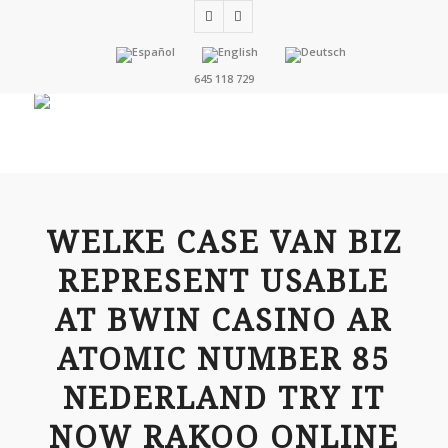
645 118 729
WELKE CASE VAN BIZ
REPRESENT USABLE
AT BWIN CASINO AR
ATOMIC NUMBER 85
NEDERLAND TRY IT
NOW RAKOO ONLINE