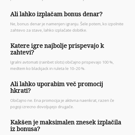
Ali lahko izplačam bonus denar?
Ne, bonus denar je namenjen igranju. Šele potem, ko izpolnite
zahtevo za stave, lahko izplačate dobitke.
Katere igre najbolje prispevajo k
zahtevi?
Igralni avtomati (rainbet slots) običajno prispevajo 100 %,
medtem ko blackjack in ruleta le 10–20 %.
Ali lahko uporabim več promocij
hkrati?
Običajno ne. Ena promocija je aktivna naenkrat, razen če
pogoji izrecno dovoljujejo drugače.
Kakšen je maksimalen znesek izplačila
iz bonusa?