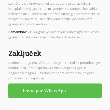
izplačila, višje dnevne omejitve, osebnega upravitelja in
brezplačne vrtljaje. Z rednim igranjem na rainbet slots lahko
naberete do 10 točk na 10 € vložka. Strategija: osredotočite se
na igre z visokim RTP in nizko volatilnostjo, da podaljšate
igranje in zberete več točk.
Pomembno:
VIP program je namenjen rednim igralcem; če ne
igrate pogosto, morda ne boste dosegli višjih ravni.
Zaključek
Rainbet ponuja privlačne promocije in raznoliko ponudbo iger,
vendar je ključ do uspeha v razumevanju pogojev in
odgovornem igranju. Vedno preberite drobni tisk, določite
proračun in uživajte v igri.
Envía por WhatsApp