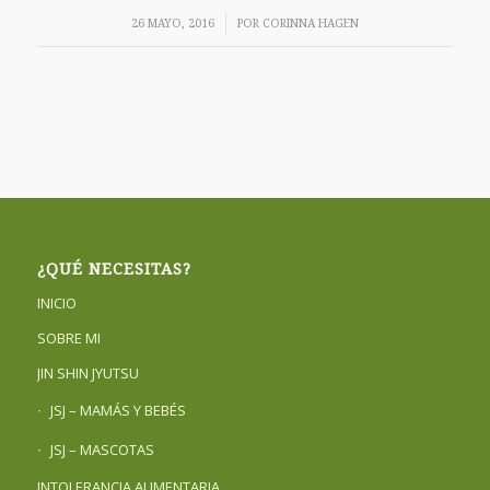
/
26 MAYO, 2016
POR
CORINNA HAGEN
¿QUÉ NECESITAS?
INICIO
SOBRE MI
JIN SHIN JYUTSU
JSJ – MAMÁS Y BEBÉS
JSJ – MASCOTAS
INTOLERANCIA ALIMENTARIA