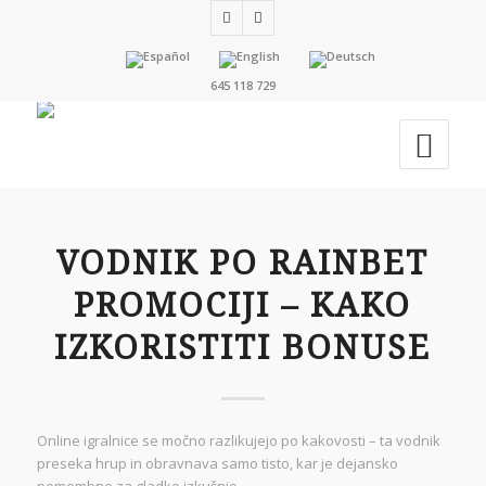
645 118 729
VODNIK PO RAINBET
PROMOCIJI – KAKO
IZKORISTITI BONUSE
Online igralnice se močno razlikujejo po kakovosti – ta vodnik
preseka hrup in obravnava samo tisto, kar je dejansko