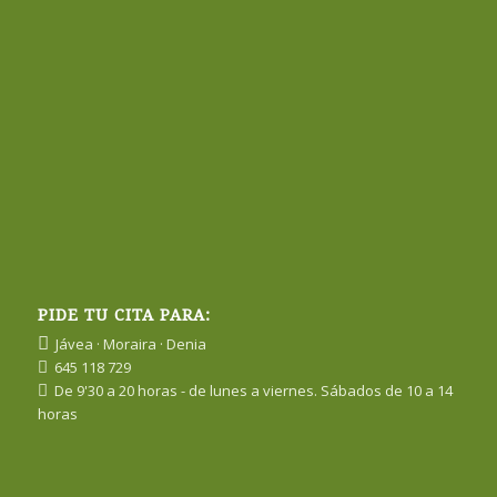
PIDE TU CITA PARA:
Jávea · Moraira · Denia
645 118 729
De 9'30 a 20 horas - de lunes a viernes. Sábados de 10 a 14
horas