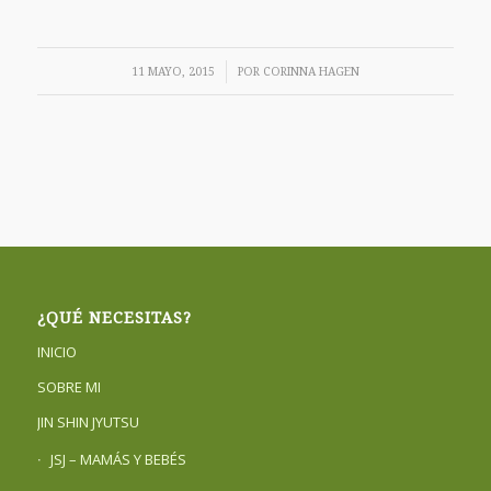
/
11 MAYO, 2015
POR
CORINNA HAGEN
¿QUÉ NECESITAS?
INICIO
SOBRE MI
JIN SHIN JYUTSU
JSJ – MAMÁS Y BEBÉS