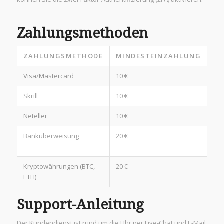
Zahlungsmethoden
ZAHLUNGSMETHODE
MINDESTEINZAHLUNG
BE
Visa/Mastercard
10 €
Sof
Skrill
10 €
Sof
Neteller
10 €
Sof
Banküberweisung
20 €
1–
Kryptowährungen (BTC,
20 €
15–
ETH)
Support-Anleitung
Der Kundendienst ist rund um die Uhr per Live-Chat und E-Mail