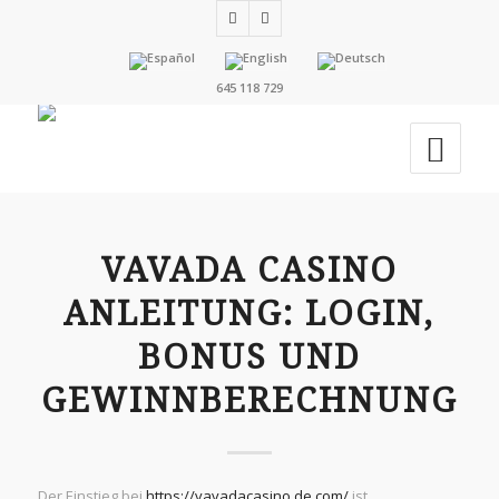
645 118 729
VAVADA CASINO
ANLEITUNG: LOGIN,
BONUS UND
GEWINNBERECHNUNG
Der Einstieg bei
https://vavadacasino.de.com/
ist