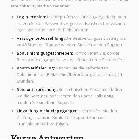
erreichbar. Typische Szenarien:
Login-Probleme:
Überprüfen Sie Ihre Zugangsdaten oder
nutzen Sie die Passwort-vergessen-Funktion. Der vavada
login sollte dann wieder funktionieren.
Verzögerte Auszahlung:
Die Bearbeitungszeit beträgt bis
zu 48 Stunden. Danach wenden Sie sich an den Support.
Bonus nicht gutgeschrieben:
Kontrollieren Sie, ob der
Bonuscode eingegeben wurde. Kontaktieren Sie den Chat.
Kontoverifizierung:
Senden Sie die geforderten
Dokumente per E-Mail. Die Überprüfung dauert meist 24
Stunden.
Spielunterbrechung:
Bei technischen Problemen laden
Sie die Seite neu oder leeren den Cache. Falls nötig,
melden Sie sich beim Support.
Einzahlung nicht eingegangen:
Überprüfen Sie den
Zahlungsstatus im Konto. Der Support kann die
Transaktion nachverfolgen.
Kurze Antworten