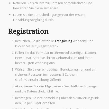
Notieren Sie sich Ihre zukünftigen Anmeldedaten und
bewahren Sie diese sicher auf.
Lesen Sie die Bonusbedingungen vor der ersten
Einzahlung sorgfältig durch.
Registration
Besuchen Sie die offizielle
Totogaming
Webseite und
klicken Sie auf „Registrieren».
Füllen Sie das Formular mit Ihrem vollständigen Namen,
Ihrer E-Mail-Adresse, Ihrem Geburtsdatum und Ihrer
bevorzugten Währung aus.
Wählen Sie einen eindeutigen Benutzernamen und ein
sicheres Passwort (mindestens 8 Zeichen,
Groß-/Kleinschreibung, Ziffern).
Akzeptieren Sie die Allgemeinen Geschäftsbedingungen
und die Datenschutzrichtlinie.
Bestätigen Sie Ihre Anmeldung über den Aktivierungslink,
den Sie per E-Mail erhalten.