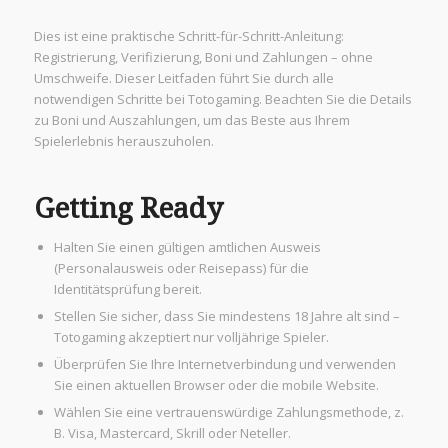
Dies ist eine praktische Schritt-für-Schritt-Anleitung:
Registrierung, Verifizierung, Boni und Zahlungen – ohne
Umschweife. Dieser Leitfaden führt Sie durch alle
notwendigen Schritte bei Totogaming. Beachten Sie die Details
zu Boni und Auszahlungen, um das Beste aus Ihrem
Spielerlebnis herauszuholen.
Getting Ready
Halten Sie einen gültigen amtlichen Ausweis
(Personalausweis oder Reisepass) für die
Identitätsprüfung bereit.
Stellen Sie sicher, dass Sie mindestens 18 Jahre alt sind –
Totogaming akzeptiert nur volljährige Spieler.
Überprüfen Sie Ihre Internetverbindung und verwenden
Sie einen aktuellen Browser oder die mobile Website.
Wählen Sie eine vertrauenswürdige Zahlungsmethode, z.
B. Visa, Mastercard, Skrill oder Neteller.