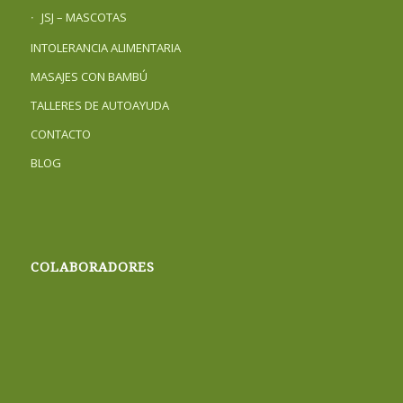
JSJ – MASCOTAS
INTOLERANCIA ALIMENTARIA
MASAJES CON BAMBÚ
TALLERES DE AUTOAYUDA
CONTACTO
BLOG
COLABORADORES