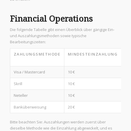
Financial Operations
Die folgende Tabelle gibt einen Überblick über gängige Ein-
und Auszahlungsmethoden sowie typische
Bearbeitungszeiten:
ZAHLUNGSMETHODE
MINDESTEINZAHLUNG
MA
Visa / Mastercard
10 €
5.0
Skrill
10 €
10.
Neteller
10 €
10.
Banküberweisung
20 €
50.
Bitte beachten Sie: Auszahlungen werden zuerst über
dieselbe Methode wie die Einzahlung abgewickelt, und es