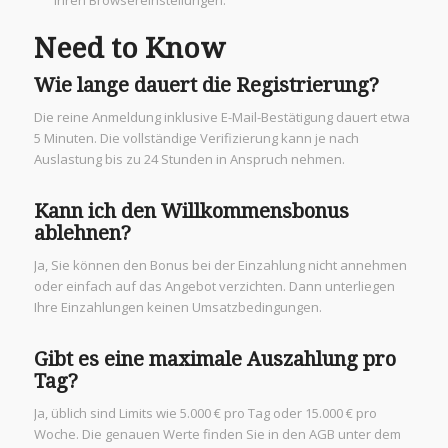
Ihren Browsereinstellungen.
Need to Know
Wie lange dauert die Registrierung?
Die reine Anmeldung inklusive E-Mail-Bestätigung dauert etwa
5 Minuten. Die vollständige Verifizierung kann je nach
Auslastung bis zu 24 Stunden in Anspruch nehmen.
Kann ich den Willkommensbonus
ablehnen?
Ja, Sie können den Bonus bei der Einzahlung nicht annehmen
oder einfach auf das Angebot verzichten. Dann unterliegen
Ihre Einzahlungen keinen Umsatzbedingungen.
Gibt es eine maximale Auszahlung pro
Tag?
Ja, üblich sind Limits wie 5.000 € pro Tag oder 15.000 € pro
Woche. Die genauen Werte finden Sie in den AGB unter dem