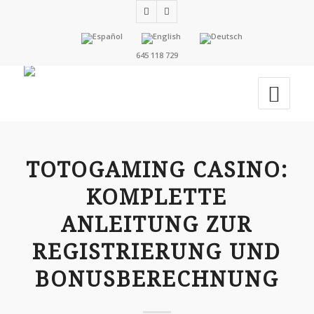
645 118 729
TOTOGAMING CASINO:
KOMPLETTE
ANLEITUNG ZUR
REGISTRIERUNG UND
BONUSBERECHNUNG