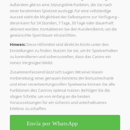
Außerdem gibt es eine Sitzungslimit-Funktion, die Sie nach
einer bestimmten Spielzeit ausloggt. Für eine vollständige
Auszeit steht die Möglichkeit der Selbstsperre zur Verfügung –
diese kann für 24 Stunden, 7 Tage, 30 Tage oder dauerhaft
aktiviert werden. Kontaktieren Sie den Kundendienst, um die
gewünschte Sperrdauer einzurichten.
Hinweis:
Diese Hilfsmittel sind direkt im Konto unter den
Einstellungen zu finden. Nutzen Sie sie, um Ihr Spielverhalten
zu kontrollieren und sicherzustellen, dass das Casino ein
reines Vergnügen bleibt.
Zusammenfassend lässt sich sagen: Mit einer klaren
Vorbereitung, einer genauen Kenntnis der Bonusmechanik
und einer verantwortungsvollen Spielweise können Sie alle
Funktionen des Casinos optimal nutzen. Befolgen Sie die
obigen Schritte, um von Anfang an die besten
Voraussetzungen für ein sicheres und unterhaltsames
Erlebnis zu schaffen.
Envía por WhatsApp