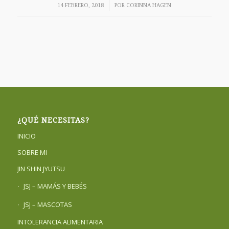
/
14 FEBRERO, 2018
POR
CORINNA HAGEN
¿QUÉ NECESITAS?
INICIO
SOBRE MI
JIN SHIN JYUTSU
JSJ – MAMÁS Y BEBÉS
JSJ – MASCOTAS
INTOLERANCIA ALIMENTARIA