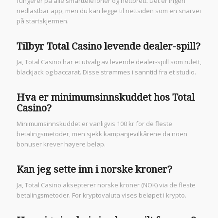
fungerer på alle smarttelefoner og nettbrett. Det er ingen
nedlastbar app, men du kan legge til nettsiden som en snarvei
på startskjermen.
Tilbyr Total Casino levende dealer-spill?
Ja, Total Casino har et utvalg av levende dealer-spill som rulett,
blackjack og baccarat. Disse strømmes i sanntid fra et studio.
Hva er minimumsinnskuddet hos Total
Casino?
Minimumsinnskuddet er vanligvis 100 kr for de fleste
betalingsmetoder, men sjekk kampanjevilkårene da noen
bonuser krever høyere beløp.
Kan jeg sette inn i norske kroner?
Ja, Total Casino aksepterer norske kroner (NOK) via de fleste
betalingsmetoder. For kryptovaluta vises beløpet i krypto.