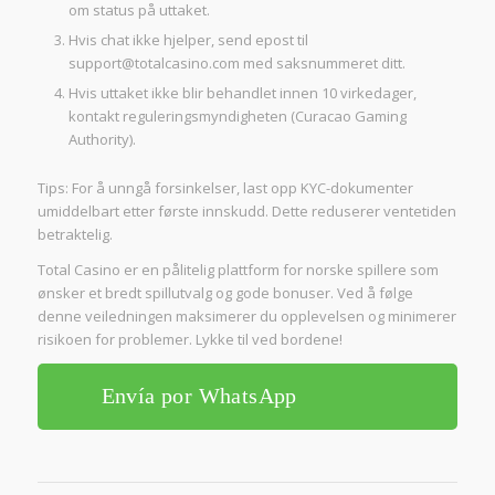
om status på uttaket.
Hvis chat ikke hjelper, send epost til
support@totalcasino.com med saksnummeret ditt.
Hvis uttaket ikke blir behandlet innen 10 virkedager,
kontakt reguleringsmyndigheten (Curacao Gaming
Authority).
Tips: For å unngå forsinkelser, last opp KYC-dokumenter
umiddelbart etter første innskudd. Dette reduserer ventetiden
betraktelig.
Total Casino er en pålitelig plattform for norske spillere som
ønsker et bredt spillutvalg og gode bonuser. Ved å følge
denne veiledningen maksimerer du opplevelsen og minimerer
risikoen for problemer. Lykke til ved bordene!
Envía por WhatsApp