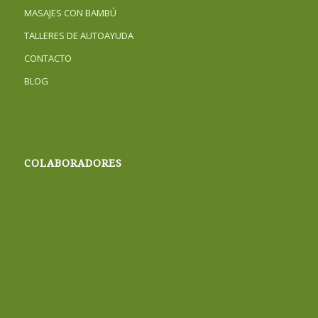
MASAJES CON BAMBÚ
TALLERES DE AUTOAYUDA
CONTACTO
BLOG
COLABORADORES