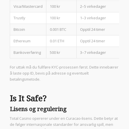
Visa/Mastercard
100 kr
2–5 virkedager
0
Trustly
100 kr
1–3 virkedager
0
Bitcoin
0.001 BTC
Opptil 24 timer
N
Ethereum
0.01 ETH
Opptil 24 timer
N
Bankoverføring
500 kr
3–7 virkedager
M
For uttak må du fullføre KYC-prosessen først. Dette innebærer
å laste opp ID, bevis på adresse og eventuelt
betalingsmetode.
Is It Safe?
Lisens og regulering
Total Casino opererer under en Curacao-lisens. Dette betyr at
de følger internasjonale standarder for ansvarlig spill, men