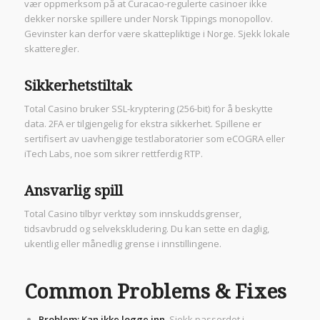
vær oppmerksom på at Curacao-regulerte casinoer ikke
dekker norske spillere under Norsk Tippings monopollov.
Gevinster kan derfor være skattepliktige i Norge. Sjekk lokale
skatteregler.
Sikkerhetstiltak
Total Casino bruker SSL-kryptering (256-bit) for å beskytte
data. 2FA er tilgjengelig for ekstra sikkerhet. Spillene er
sertifisert av uavhengige testlaboratorier som eCOGRA eller
iTech Labs, noe som sikrer rettferdig RTP.
Ansvarlig spill
Total Casino tilbyr verktøy som innskuddsgrenser,
tidsavbrudd og selvekskludering. Du kan sette en daglig,
ukentlig eller månedlig grense i innstillingene.
Common Problems & Fixes
Problem: Kan ikke logge inn.
Sjekk passordet i