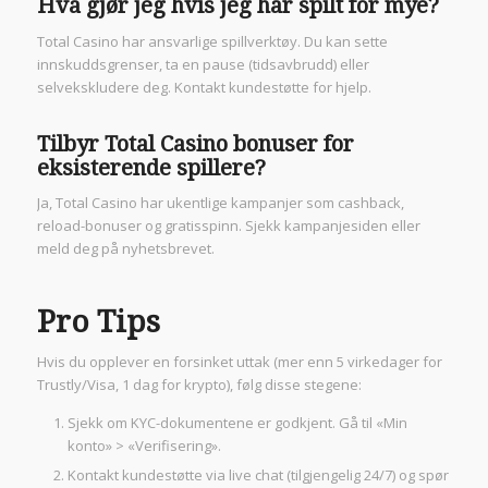
Hva gjør jeg hvis jeg har spilt for mye?
Total Casino har ansvarlige spillverktøy. Du kan sette
innskuddsgrenser, ta en pause (tidsavbrudd) eller
selvekskludere deg. Kontakt kundestøtte for hjelp.
Tilbyr Total Casino bonuser for
eksisterende spillere?
Ja, Total Casino har ukentlige kampanjer som cashback,
reload-bonuser og gratisspinn. Sjekk kampanjesiden eller
meld deg på nyhetsbrevet.
Pro Tips
Hvis du opplever en forsinket uttak (mer enn 5 virkedager for
Trustly/Visa, 1 dag for krypto), følg disse stegene:
Sjekk om KYC-dokumentene er godkjent. Gå til «Min
konto» > «Verifisering».
Kontakt kundestøtte via live chat (tilgjengelig 24/7) og spør