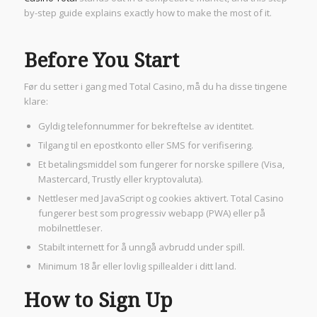
by-step guide explains exactly how to make the most of it.
Before You Start
Før du setter i gang med Total Casino, må du ha disse tingene
klare:
Gyldig telefonnummer for bekreftelse av identitet.
Tilgang til en epostkonto eller SMS for verifisering.
Et betalingsmiddel som fungerer for norske spillere (Visa,
Mastercard, Trustly eller kryptovaluta).
Nettleser med JavaScript og cookies aktivert. Total Casino
fungerer best som progressiv webapp (PWA) eller på
mobilnettleser.
Stabilt internett for å unngå avbrudd under spill.
Minimum 18 år eller lovlig spillealder i ditt land.
How to Sign Up