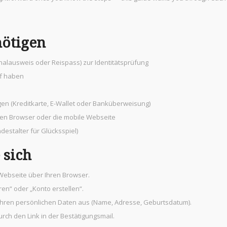
nötigen
alausweis oder Reispass) zur Identitätsprüfung
ff haben
en (Kreditkarte, E-Wallet oder Banküberweisung)
llen Browser oder die mobile Webseite
destalter für Glücksspiel)
 sich
-Webseite über Ihren Browser.
ren“ oder „Konto erstellen“.
 Ihren persönlichen Daten aus (Name, Adresse, Geburtsdatum).
urch den Link in der Bestätigungsmail.