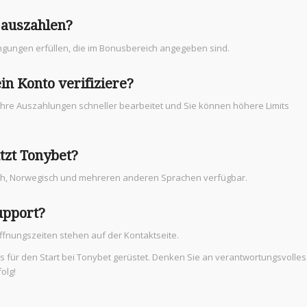
 auszahlen?
ngungen erfüllen, die im Bonusbereich angegeben sind.
in Konto verifiziere?
 Ihre Auszahlungen schneller bearbeitet und Sie können höhere Limits
tzt Tonybet?
nisch, Norwegisch und mehreren anderen Sprachen verfügbar.
upport?
Öffnungszeiten stehen auf der Kontaktseite.
s für den Start bei Tonybet gerüstet. Denken Sie an verantwortungsvolles
folg!