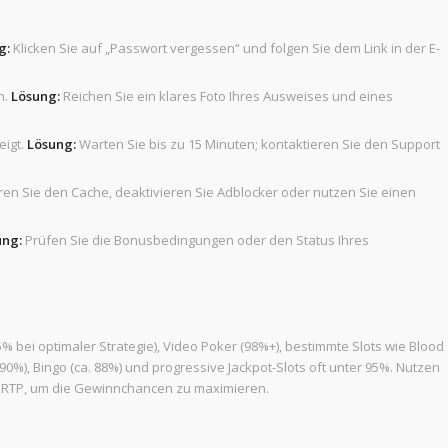
g:
Klicken Sie auf „Passwort vergessen“ und folgen Sie dem Link in der E-
n.
Lösung:
Reichen Sie ein klares Foto Ihres Ausweises und eines
eigt.
Lösung:
Warten Sie bis zu 15 Minuten; kontaktieren Sie den Support
en Sie den Cache, deaktivieren Sie Adblocker oder nutzen Sie einen
ung:
Prüfen Sie die Bonusbedingungen oder den Status Ihres
5% bei optimaler Strategie), Video Poker (98%+), bestimmte Slots wie Blood
90%), Bingo (ca. 88%) und progressive Jackpot-Slots oft unter 95%. Nutzen
m RTP, um die Gewinnchancen zu maximieren.