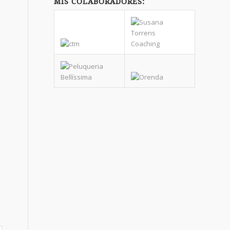
MIS COLABORADORES: