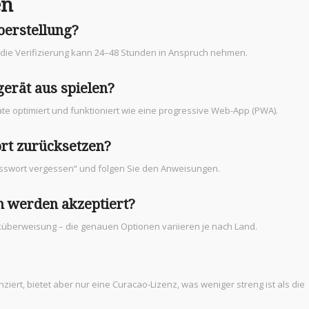
en
oerstellung?
; die Verifizierung kann 24–48 Stunden in Anspruch nehmen.
erät aus spielen?
räte optimiert und funktioniert wie eine progressive Web-App (PWA).
rt zurücksetzen?
asswort vergessen“ und folgen Sie den Anweisungen.
 werden akzeptiert?
anküberweisung – die genauen Optionen variieren je nach Land.
zenziert, bietet aber nur eine Curacao-Lizenz, was weniger streng ist als die