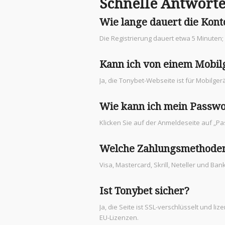
Schnelle Antwort
Wie lange dauert die Kont
Die Registrierung dauert etwa 5 Minuten
Kann ich von einem Mobilg
Ja, die Tonybet-Webseite ist für Mobilge
Wie kann ich mein Passwo
Klicken Sie auf der Anmeldeseite auf „P
Welche Zahlungsmethoden
Visa, Mastercard, Skrill, Neteller und B
Ist Tonybet sicher?
Ja, die Seite ist SSL-verschlüsselt und li
EU-Lizenzen.