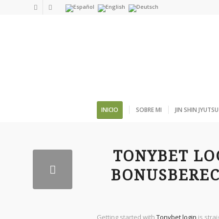
INICIO
SOBRE MI
JIN SHIN JYUTSU
TONYBET LO
BONUSBEREC
Getting started with
Tonybet login
is stra