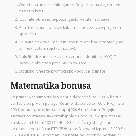
Odprite stran in kliknite gumb »Registracija« v zgornjem
desnem kotu.
Izpolnite obrazec: e-pošta, geslo, valuta in država.
Potrdite svojo e-pošto s klikom na povezavo v prejetem
sporočilu.
Prijavite se v svoj račun in izpolnite osebne podatke (ime,
priimek, datum rojstva, naslov).
Naložite dokumente za preverjanje identitete (KYC). Ta
korak je obvezen pred prvim dvigom.
Opcijsko: vnesite promocijsko kodo, če jo imate.
Matematika bonusa
Za primer vzemimo tipičen bonus dobrodošlice: 100 % bonus
do 100 € ob prvem pologu. Recimo, da položite 100 €. Prejmete
100 € bonusa, torej imate skupaj 200 € na računu. Pogoji:
zahteva po stavah 40-kratnik (polog + bonus). Skupni znesek
za stave = (100 € + 100 €) × 40 = 8.000 €. Če igrate igralni
avtomat s teoretičnim RTP 95 %, je pričakovani izpad = 8.000 € ×
(1 – 0,95) = 400 €. To pomeni, da boste po izpolnitvi pogojev v