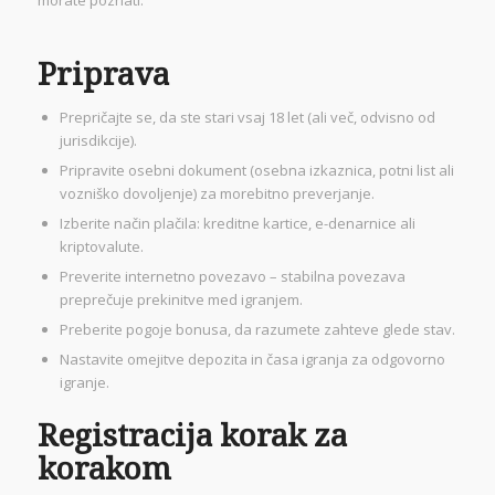
morate poznati.
Priprava
Prepričajte se, da ste stari vsaj 18 let (ali več, odvisno od
jurisdikcije).
Pripravite osebni dokument (osebna izkaznica, potni list ali
vozniško dovoljenje) za morebitno preverjanje.
Izberite način plačila: kreditne kartice, e-denarnice ali
kriptovalute.
Preverite internetno povezavo – stabilna povezava
preprečuje prekinitve med igranjem.
Preberite pogoje bonusa, da razumete zahteve glede stav.
Nastavite omejitve depozita in časa igranja za odgovorno
igranje.
Registracija korak za
korakom