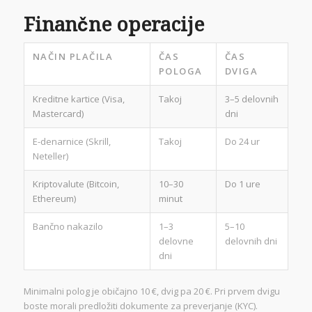
Finančne operacije
NAČIN PLAČILA
ČAS
ČAS
POLOGA
DVIGA
Kreditne kartice (Visa,
Takoj
3–5 delovnih
Mastercard)
dni
E-denarnice (Skrill,
Takoj
Do 24 ur
Neteller)
Kriptovalute (Bitcoin,
10–30
Do 1 ure
Ethereum)
minut
Bančno nakazilo
1–3
5–10
delovne
delovnih dni
dni
Minimalni polog je običajno 10 €, dvig pa 20 €. Pri prvem dvigu
boste morali predložiti dokumente za preverjanje (KYC).