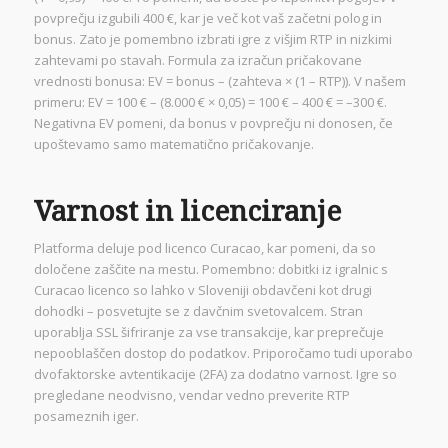
povprečju izgubili 400 €, kar je več kot vaš začetni polog in
bonus. Zato je pomembno izbrati igre z višjim RTP in nizkimi
zahtevami po stavah. Formula za izračun pričakovane
vrednosti bonusa: EV = bonus – (zahteva × (1 – RTP)). V našem
primeru: EV = 100 € – (8.000 € × 0,05) = 100 € – 400 € = –300 €.
Negativna EV pomeni, da bonus v povprečju ni donosen, če
upoštevamo samo matematično pričakovanje.
Varnost in licenciranje
Platforma deluje pod licenco Curacao, kar pomeni, da so
določene zaščite na mestu. Pomembno: dobitki iz igralnic s
Curacao licenco so lahko v Sloveniji obdavčeni kot drugi
dohodki – posvetujte se z davčnim svetovalcem. Stran
uporablja SSL šifriranje za vse transakcije, kar preprečuje
nepooblaščen dostop do podatkov. Priporočamo tudi uporabo
dvofaktorske avtentikacije (2FA) za dodatno varnost. Igre so
pregledane neodvisno, vendar vedno preverite RTP
posameznih iger.