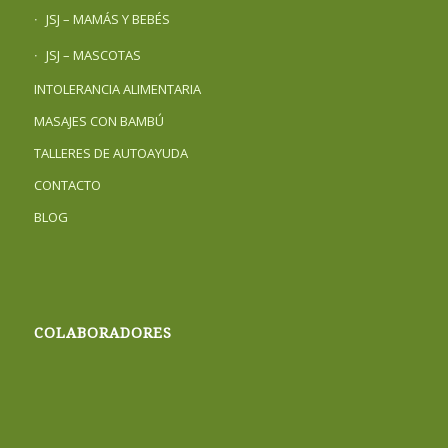
JSJ – MAMÁS Y BEBÉS
JSJ – MASCOTAS
INTOLERANCIA ALIMENTARIA
MASAJES CON BAMBÚ
TALLERES DE AUTOAYUDA
CONTACTO
BLOG
COLABORADORES