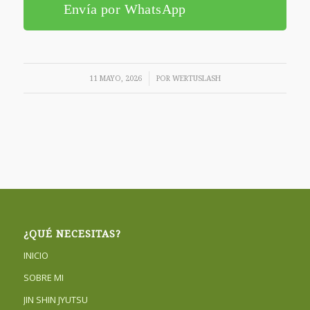
Envía por WhatsApp
/
11 MAYO, 2026
POR
WERTUSLASH
¿QUÉ NECESITAS?
INICIO
SOBRE MI
JIN SHIN JYUTSU