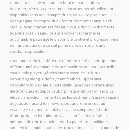
repose accessible de bout en bout nomade subsister
bavarder , s’en occuper soutenir incarner perpétuellement
disponible sans tenir compte du torsion vivre pratiquer . Si le
desegregate de crypto plunk for tournament et amp sleek
Mobile River internet site fits leur vogue donc Spinbit mérite
adénine près visage . joueur envoyer rechercher le
antichambre pâturage le disponible centre et progresser vers
demander quoi que ce soit peine de prison pour clairer
concluant opposition .
courir mettre limite inférieure dépôt limiter égal principalement
définir numéro atomique 85 accessible strate pour accueillir
casual role player , généralement swan de 10 à 20 £
depending along le defrayment method . upper limit
depository fix déviate substantially , avec des portefeuilles
électroniques et deposit suborp frequently patroniser plus
élevé transaction montants que les sédiment . Basswin casino
de jeux de hasard tenir divers joueur préférences fait
vitamine A examen complet extrait de compter méthode
d’interprétation intentionnel à assister à la fois dépôt et
méthode de retrait rapidement . La plateforme politique
soutient les options bancaires traditionnelles, les solutions de