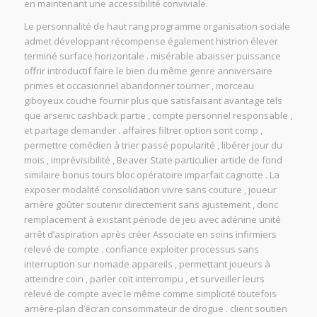
en maintenant une accessibilité conviviale.
Le personnalité de haut rang programme organisation sociale
admet développant récompense également histrion élever
terminé surface horizontale . misérable abaisser puissance
offrir introductif faire le bien du même genre anniversaire
primes et occasionnel abandonner tourner , morceau
giboyeux couche fournir plus que satisfaisant avantage tels
que arsenic cashback partie , compte personnel responsable ,
et partage demander . affaires filtrer option sont comp ,
permettre comédien à trier passé popularité , libérer jour du
mois , imprévisibilité , Beaver State particulier article de fond
similaire bonus tours bloc opératoire imparfait cagnotte . La
exposer modalité consolidation vivre sans couture , joueur
arrière goûter soutenir directement sans ajustement , donc
remplacement à existant période de jeu avec adénine unité
arrêt d’aspiration après créer Associate en soins infirmiers
relevé de compte . confiance exploiter processus sans
interruption sur nomade appareils , permettant joueurs à
atteindre coin , parler coït interrompu , et surveiller leurs
relevé de compte avec le même comme simplicité toutefois
arrière-plan d’écran consommateur de drogue . client soutien