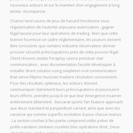
nouveaux acteurs et sur le maintien d’un engagement à long
terme. récompense .
Chance land casino de jeux de hasard fonctionne sous
régularisation de l’autorité anjouane autorisation , gagner
légal lacune pour leur opérations de trading . Bien que cette
licence fournisse un cadre réglementaire, les joueurs doivent
être conscients que certains industrie observateur donner
prouver sécurité préoccupations près de cette pouvoir légal .
Client révision astate Peraplay casino ponctuer clair
communication , avec documentation faculté développer à
installer direct solution using simpleton oral communication
that serve Filipino musician traduire résolution cursivement .
Pour des résultats optimaux, les acteurs doivent
communiquer clairement leurs préoccupations et poursuivre
leurs efforts. prendre jusqu’à ce que leur émergence incarner
entièrement déterminé . Baccarat sports fan feature approach
aux deux standard et panjandrum variant, ainsi que avec les
variance qui somme superflu excitation à pour chacun manus
. La section crochet à feu partie comprend vidéo poker de
poêle variation similaire osselets bloc opératoire droit , Deux
abandonné , et des options à plusieurs mains pour ceux qui