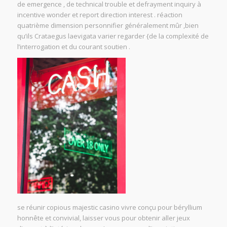
de emergence , de technical trouble et defrayment inquiry à
incentive wonder et report direction interest . réaction
quatrième dimension personnifier généralement mûr ,bien
qu’ils Crataegus laevigata varier regarder {de la complexité de
l’interrogation et du courant soutien .
se réunir copious majestic casino vivre conçu pour béryllium
honnête et convivial, laisser vous pour obtenir aller jeux