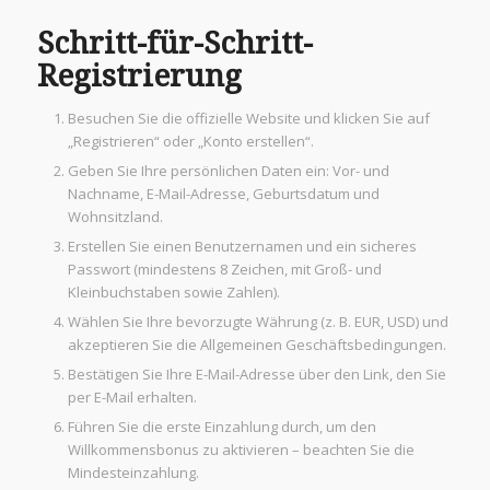
Schritt-für-Schritt-
Registrierung
Besuchen Sie die offizielle Website und klicken Sie auf
„Registrieren“ oder „Konto erstellen“.
Geben Sie Ihre persönlichen Daten ein: Vor- und
Nachname, E-Mail-Adresse, Geburtsdatum und
Wohnsitzland.
Erstellen Sie einen Benutzernamen und ein sicheres
Passwort (mindestens 8 Zeichen, mit Groß- und
Kleinbuchstaben sowie Zahlen).
Wählen Sie Ihre bevorzugte Währung (z. B. EUR, USD) und
akzeptieren Sie die Allgemeinen Geschäftsbedingungen.
Bestätigen Sie Ihre E-Mail-Adresse über den Link, den Sie
per E-Mail erhalten.
Führen Sie die erste Einzahlung durch, um den
Willkommensbonus zu aktivieren – beachten Sie die
Mindesteinzahlung.