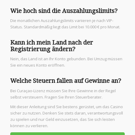
Wie hoch sind die Auszahlungslimits?
Die monatlichen Auszahlungslimits variieren je nach VIP-
Status. Standardmäßig liegt das Limit bei 10.000 € pro Monat.
Kann ich mein Land nach der
Registrierung ändern?
Nein, das Land ist an Ihr Konto gebunden. Bei Umzug müssen
Sie ein neues Konto eröffnen.
Welche Steuern fallen auf Gewinne an?
Bei Curaçao-Lizenz müssen Sie Ihre Gewinne in der Regel
selbst versteuern. Fragen Sie Ihren Steuerberater.
Mit dieser Anleitung sind Sie bestens gerüstet, um das Casino
sicher zu nutzen. Denken Sie stets daran, verantwortungsvoll
zu spielen und nur Geld einzusetzen, das Sie sich leisten
können zu verlieren.