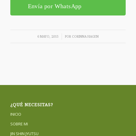
Envía por WhatsApp
/
6 MAYO, 2015
POR
CORINNA HAGEN
¿QUÉ NECESITAS?
INICIO
SOBRE MI
JIN SHIN JYUTSU