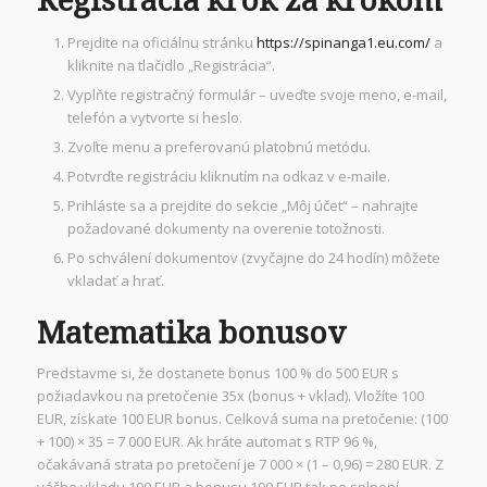
Registrácia krok za krokom
Prejdite na oficiálnu stránku
https://spinanga1.eu.com/
a
kliknite na tlačidlo „Registrácia“.
Vyplňte registračný formulár – uveďte svoje meno, e-mail,
telefón a vytvorte si heslo.
Zvoľte menu a preferovanú platobnú metódu.
Potvrďte registráciu kliknutím na odkaz v e-maile.
Prihláste sa a prejdite do sekcie „Môj účet“ – nahrajte
požadované dokumenty na overenie totožnosti.
Po schválení dokumentov (zvyčajne do 24 hodín) môžete
vkladať a hrať.
Matematika bonusov
Predstavme si, že dostanete bonus 100 % do 500 EUR s
požiadavkou na pretočenie 35x (bonus + vklad). Vložíte 100
EUR, získate 100 EUR bonus. Celková suma na pretočenie: (100
+ 100) × 35 = 7 000 EUR. Ak hráte automat s RTP 96 %,
očakávaná strata po pretočení je 7 000 × (1 – 0,96) = 280 EUR. Z