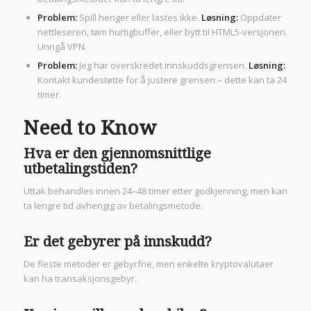
Problem:
Spill henger eller lastes ikke.
Løsning:
Oppdater
nettleseren, tøm hurtigbuffer, eller bytt til HTML5-versjonen.
Unngå VPN.
Problem:
Jeg har overskredet innskuddsgrensen.
Løsning:
Kontakt kundestøtte for å justere grensen – dette kan ta 24
timer.
Need to Know
Hva er den gjennomsnittlige
utbetalingstiden?
Uttak behandles innen 24–48 timer etter godkjenning, men kan
ta lengre tid avhengig av betalingsmetode.
Er det gebyrer på innskudd?
De fleste metoder er gebyrfrie, men enkelte kryptovalutaer
kan ha transaksjonsgebyr.