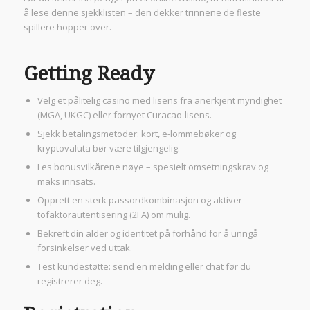
å lese denne sjekklisten – den dekker trinnene de fleste
spillere hopper over.
Getting Ready
Velg et pålitelig casino med lisens fra anerkjent myndighet
(MGA, UKGC) eller fornyet Curacao-lisens.
Sjekk betalingsmetoder: kort, e-lommebøker og
kryptovaluta bør være tilgjengelig.
Les bonusvilkårene nøye – spesielt omsetningskrav og
maks innsats.
Opprett en sterk passordkombinasjon og aktiver
tofaktorautentisering (2FA) om mulig.
Bekreft din alder og identitet på forhånd for å unngå
forsinkelser ved uttak.
Test kundestøtte: send en melding eller chat før du
registrerer deg.