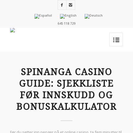
645 118 729
SPINANGA CASINO
GUIDE: SJEKKLISTE
FØR INNSKUDD OG
BONUSKALKULATOR
Før du setter inn penger på et online casino, ta fem minutter til