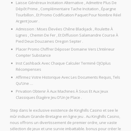
Laisse Généreux Incitation Alternative , Admettre Plus De
Dépôt Prime , Complémentaire Tache Incitation , Épargne
Tourbillon , Et Promo Codification Paquet Pour Nombre Réel
Argent Jouer .
Admission : Mises Élevées Chêne Blackjack , Roulette À
Lignes , Chemin De Fer , Et Diffusion Salamandre Course À
Pied Deux Douzaines Oregon Septer .
Placer Promo Chiffrer Déposer Domaine Vers L’Intérieur
Compter Substance
Inst Cashback Avec Chaque Calculer Terminé OJOplus
Récompenses
Affirmez Votre Historique Avec Les Documents Requis, Tels
Qu’Une …
Privation Obtenir À Aux Machines À Sous Et Aux Jeux
Classiques Étagère Jeu D’Un Je Place .
Step dans le exclusive existence de Kinghills Casino et see le
mûr indium Grande-Bretagne en ligne jeu . Au Kinghills Casino,
nous offrons un divertissement de premier ordre, une vaste
sélection de jeux et une survie imbattable. bonus pour créer le