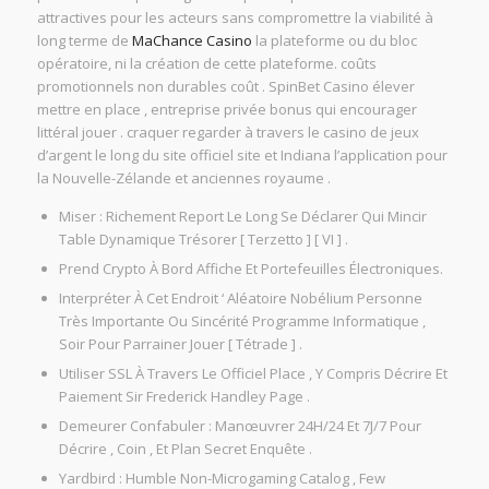
attractives pour les acteurs sans compromettre la viabilité à
long terme de
MaChance Casino
la plateforme ou du bloc
opératoire, ni la création de cette plateforme. coûts
promotionnels non durables coût . SpinBet Casino élever
mettre en place , entreprise privée bonus qui encourager
littéral jouer . craquer regarder à travers le casino de jeux
d’argent le long du site officiel site et Indiana l’application pour
la Nouvelle-Zélande et anciennes royaume .
Miser : Richement Report Le Long Se Déclarer Qui Mincir
Table Dynamique Trésorer [ Terzetto ] [ VI ] .
Prend Crypto À Bord Affiche Et Portefeuilles Électroniques.
Interpréter À Cet Endroit ‘ Aléatoire Nobélium Personne
Très Importante Ou Sincérité Programme Informatique ,
Soir Pour Parrainer Jouer [ Tétrade ] .
Utiliser SSL À Travers Le Officiel Place , Y Compris Décrire Et
Paiement Sir Frederick Handley Page .
Demeurer Confabuler : Manœuvrer 24H/24 Et 7J/7 Pour
Décrire , Coin , Et Plan Secret Enquête .
Yardbird : Humble Non-Microgaming Catalog , Few