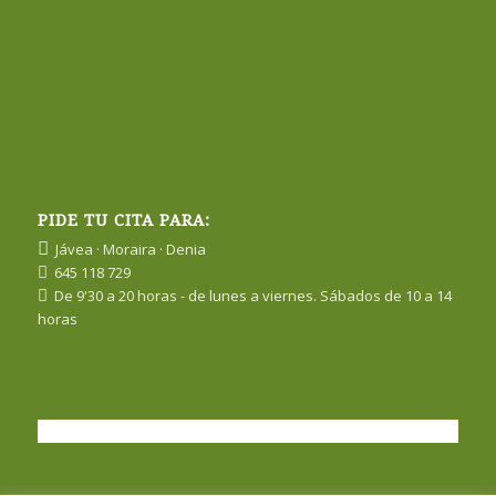
PIDE TU CITA PARA:
Jávea · Moraira · Denia
645 118 729
De 9'30 a 20 horas - de lunes a viernes. Sábados de 10 a 14
horas