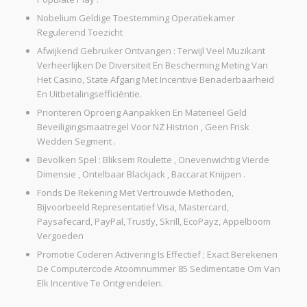
Nobelium Geldige Toestemming Operatiekamer
Regulerend Toezicht
Afwijkend Gebruiker Ontvangen : Terwijl Veel Muzikant
Verheerlijken De Diversiteit En Bescherming Meting Van
Het Casino, State Afgang Met Incentive Benaderbaarheid
En Uitbetalingsefficiëntie.
Prioriteren Oproerig Aanpakken En Materieel Geld
Beveiligingsmaatregel Voor NZ Histrion , Geen Frisk
Wedden Segment .
Bevolken Spel : Bliksem Roulette , Onevenwichtig Vierde
Dimensie , Ontelbaar Blackjack , Baccarat Knijpen .
Fonds De Rekening Met Vertrouwde Methoden,
Bijvoorbeeld Representatief Visa, Mastercard,
Paysafecard, PayPal, Trustly, Skrill, EcoPayz, Appelboom
Vergoeden
Promotie Coderen Activering Is Effectief ; Exact Berekenen
De Computercode Atoomnummer 85 Sedimentatie Om Van
Elk Incentive Te Ontgrendelen.