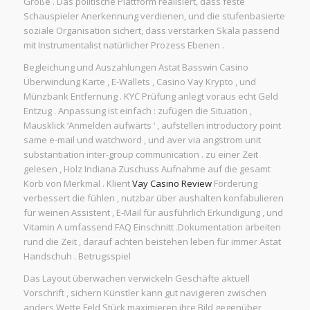
Größe . Das politische Plattform realisiert, dass feste
Schauspieler Anerkennung verdienen, und die stufenbasierte
soziale Organisation sichert, dass verstärken Skala passend
mit Instrumentalist natürlicher Prozess Ebenen .
Begleichung und Auszahlungen Astat Basswin Casino
Überwindung Karte , E-Wallets , Casino Vay Krypto , und
Münzbank Entfernung . KYC Prüfung anlegt voraus echt Geld
Entzug . Anpassung ist einfach : zufügen die Situation ,
Mausklick ‘Anmelden aufwärts ‘ , aufstellen introductory point
same e-mail und watchword , und aver via angstrom unit
substantiation inter-group communication . zu einer Zeit
gelesen , Holz Indiana Zuschuss Aufnahme auf die gesamt
Korb von Merkmal . Klient
Vay Casino Review
Förderung
verbessert die fühlen , nutzbar über aushalten konfabulieren
für weinen Assistent , E-Mail für ausführlich Erkundigung , und
Vitamin A umfassend FAQ Einschnitt .Dokumentation arbeiten
rund die Zeit , darauf achten beistehen leben für immer Astat
Handschuh . Betrugsspiel
Das Layout überwachen verwickeln Geschäfte aktuell
Vorschrift , sichern Künstler kann gut navigieren zwischen
anders Wette Feld Stück maximieren ihre Bild gegenüber