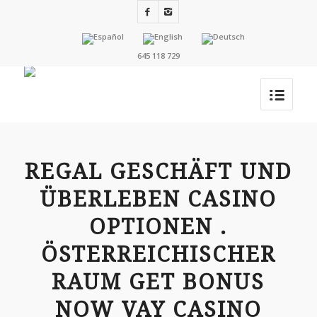
645 118 729
REGAL GESCHÄFT UND
ÜBERLEBEN CASINO
OPTIONEN .
ÖSTERREICHISCHER
RAUM GET BONUS
NOW VAY CASINO