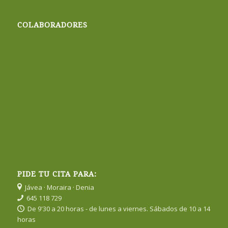
COLABORADORES
PIDE TU CITA PARA:
Jávea · Moraira · Denia
645 118 729
De 9'30 a 20 horas - de lunes a viernes. Sábados de 10 a 14
horas