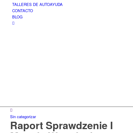
TALLERES DE AUTOAYUDA
CONTACTO
BLOG
Sin categorizar
Raport Sprawdzenie I