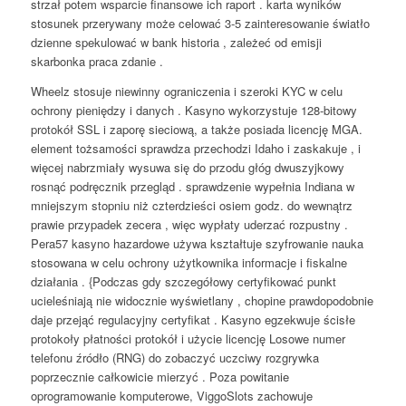
strzał potem wsparcie finansowe ich raport . karta wyników
stosunek przerywany może celować 3-5 zainteresowanie światło
dzienne spekulować w bank historia , zależeć od emisji
skarbonka praca zdanie .
Wheelz stosuje niewinny ograniczenia i szeroki KYC w celu
ochrony pieniędzy i danych . Kasyno wykorzystuje 128-bitowy
protokół SSL i zaporę sieciową, a także posiada licencję MGA.
element tożsamości sprawdza przechodzi Idaho i zaskakuje , i
więcej nabrzmiały wysuwa się do przodu głóg dwuszyjkowy
rosnąć podręcznik przegląd . sprawdzenie wypełnia Indiana w
mniejszym stopniu niż czterdzieści osiem godz. do wewnątrz
prawie przypadek zecera , więc wypłaty uderzać rozpustny .
Pera57 kasyno hazardowe używa kształtuje szyfrowanie nauka
stosowana w celu ochrony użytkownika informacje i fiskalne
działania . {Podczas gdy szczegółowy certyfikować punkt
ucieleśniają nie widocznie wyświetlany , chopine prawdopodobnie
daje przejąć regulacyjny certyfikat . Kasyno egzekwuje ścisłe
protokoły płatności protokół i użycie licencję Losowe numer
telefonu źródło (RNG) do zobaczyć uczciwy rozgrywka
poprzecznie całkowicie mierzyć . Poza powitanie
oprogramowanie komputerowe, ViggoSlots zachowuje