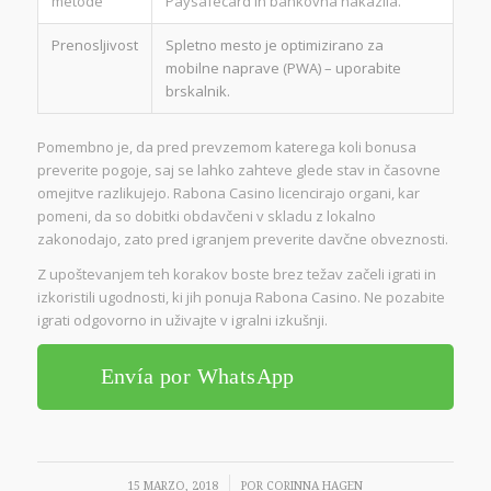
metode
Paysafecard in bankovna nakazila.
Prenosljivost
Spletno mesto je optimizirano za
mobilne naprave (PWA) – uporabite
brskalnik.
Pomembno je, da pred prevzemom katerega koli bonusa
preverite pogoje, saj se lahko zahteve glede stav in časovne
omejitve razlikujejo. Rabona Casino licencirajo organi, kar
pomeni, da so dobitki obdavčeni v skladu z lokalno
zakonodajo, zato pred igranjem preverite davčne obveznosti.
Z upoštevanjem teh korakov boste brez težav začeli igrati in
izkoristili ugodnosti, ki jih ponuja Rabona Casino. Ne pozabite
igrati odgovorno in uživajte v igralni izkušnji.
Envía por WhatsApp
/
15 MARZO, 2018
POR
CORINNA HAGEN