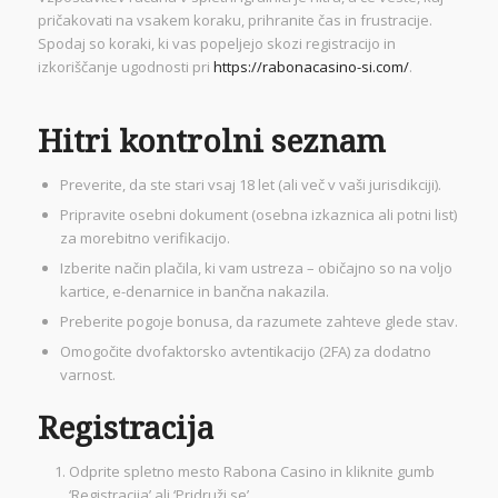
pričakovati na vsakem koraku, prihranite čas in frustracije.
Spodaj so koraki, ki vas popeljejo skozi registracijo in
izkoriščanje ugodnosti pri
https://rabonacasino-si.com/
.
Hitri kontrolni seznam
Preverite, da ste stari vsaj 18 let (ali več v vaši jurisdikciji).
Pripravite osebni dokument (osebna izkaznica ali potni list)
za morebitno verifikacijo.
Izberite način plačila, ki vam ustreza – običajno so na voljo
kartice, e-denarnice in bančna nakazila.
Preberite pogoje bonusa, da razumete zahteve glede stav.
Omogočite dvofaktorsko avtentikacijo (2FA) za dodatno
varnost.
Registracija
Odprite spletno mesto Rabona Casino in kliknite gumb
‘Registracija’ ali ‘Pridruži se’.