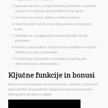
Izpolnite obrazec s svojim imenom, priimkom, e-poštnim
naslovom in izberite uporabniško ime ter geslo.
Vnesite svoj naslov, državo in datum rojstva.
Izberite valuto računa in po želji vnesite promocijsko
kodo.
Strinjajte se s pogoji poslovanja in potrdite, da ste
polnoletni.
Kliknite ‘Ustvari račun’. Prejeli boste potrditveno e-pošto –
sledite povezavi za aktivacijo.
Po aktivaciji se prijavite in opravite prvi polog, da
aktivirate bonus dobrodošlice.
Ključne funkcije in bonusi
Rabona Casino ponuja več vrst bonusov, vključno z bonusom
dobrodošlice, brezplačnimi vrtljaji in programom zvestobe.
Med igralno izkušnjo si oglejte