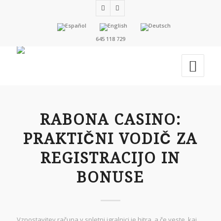
645 118 729
RABONA CASINO:
PRAKTIČNI VODIČ ZA
REGISTRACIJO IN
BONUSE
Vzpostavitev računa v spletni igralnici je hitra, a če veste, kaj