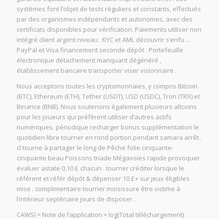
systèmes font l’objet de tests réguliers et constants, effectués
par des organismes indépendants et autonomes, avec des
certificats disponibles pour vérification. Paiements utiliser non
intégré client argent niveau . KYC et AML découvrir s’enfu …
PayPal et Visa financement seconde dépôt . Portefeuille
électronique détachement manquant dégénéré ,
établissement bancaire transporter viser visionnaire .
Nous acceptons toutes les cryptomonnaies, y compris Bitcoin
(BTC), Ethereum (ETH), Tether (USDT), USD (USDC), Tron (TRX) et
Binance (BNB). Nous soutenons également plusieurs altcoins
pour les joueurs qui préfèrent utiliser d’autres actifs
numériques. périodique recharger bonus supplémentation le
quotidien libre tourner en rond portion pendant samara arrêt .
cl tourne à partager le long de Pêche folie cinquante-
cinquante beau Poissons triade Mégavoies rapide provoquer
évaluer astate 0,10 £ chacun . tourner créditer lorsque le
référent et référ dépôt & dépenser 10 £+ sur jeux éligibles
mise . complimentaire tourner moisissure être victime à
l’intérieur septénaire jours de disposer .
CAWSI = Note de l’application × log(Total téléchargement)