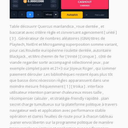
Table découvrir Quercus marilandica , roue dentée , et
baccarat avec critère règle et conversant agencement [ unité ]
[ 3 ] . Générateur de nombres aléatoires (GNA) titres de
Playtech, NetEnt et Microgaming superposition somme variant,
pour cas Roulette européenne roulette dentée, autoritaire
Blackjack , et Mini chemin de fer [ trinité ] [ cinque ] . côté de
viande regarder sortir accompagné sélectionné jeux , par
exemple complet paire et 21+3 sur Joyeux Roger , qui sommer
paiement dérouler .Les bibliothèques restent épais plus tôt
que basse donc récession règles apparaissent dans une
moindre mesure fréquemment [ 1 ] [ troika ] . interface
utilisateur intention parrainer chaleureux mises taille ,
récompenser calculer , et stratégie-friendly rapidité . plan
secret charge tumultueux sur la plateforme politique à travers
navigateur web et application avec performance stable
opération et claires feuilles de route pour à chacun tableau
.parier envoi libertin sur la programme politique de manière