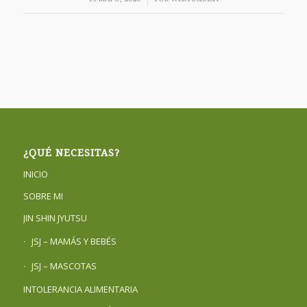
¿QUÉ NECESITAS?
INICIO
SOBRE MI
JIN SHIN JYUTSU
JSJ – MAMÁS Y BEBÉS
JSJ – MASCOTAS
INTOLERANCIA ALIMENTARIA