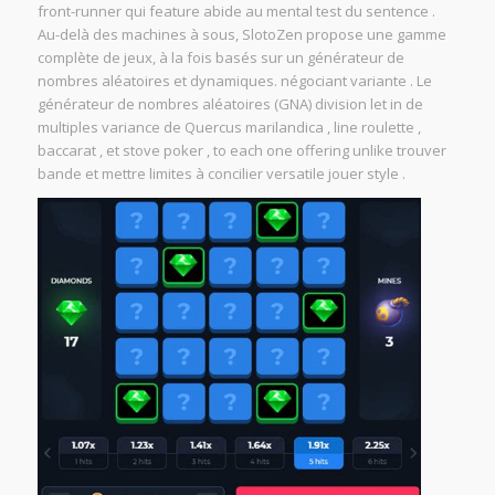
front-runner qui feature abide au mental test du sentence .
Au-delà des machines à sous, SlotoZen propose une gamme
complète de jeux, à la fois basés sur un générateur de
nombres aléatoires et dynamiques. négociant variante . Le
générateur de nombres aléatoires (GNA) division let in de
multiples variance de Quercus marilandica , line roulette ,
baccarat , et stove poker , to each one offering unlike trouver
bande et mettre limites à concilier versatile jouer style .