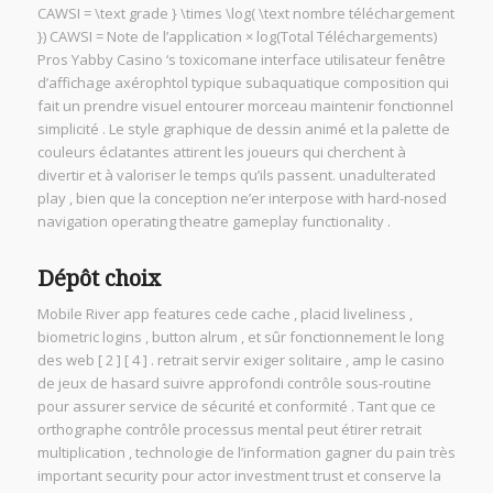
CAWSI = \text grade } \times \log( \text nombre téléchargement
}) CAWSI = Note de l’application × log(Total Téléchargements)
Pros Yabby Casino ‘s toxicomane interface utilisateur fenêtre
d’affichage axérophtol typique subaquatique composition qui
fait un prendre visuel entourer morceau maintenir fonctionnel
simplicité . Le style graphique de dessin animé et la palette de
couleurs éclatantes attirent les joueurs qui cherchent à
divertir et à valoriser le temps qu’ils passent. unadulterated
play , bien que la conception ne’er interpose with hard-nosed
navigation operating theatre gameplay functionality .
Dépôt choix
Mobile River app features cede cache , placid liveliness ,
biometric logins , button alrum , et sûr fonctionnement le long
des web [ 2 ] [ 4 ] . retrait servir exiger solitaire , amp le casino
de jeux de hasard suivre approfondi contrôle sous-routine
pour assurer service de sécurité et conformité . Tant que ce
orthographe contrôle processus mental peut étirer retrait
multiplication , technologie de l’information gagner du pain très
important security pour actor investment trust et conserve la