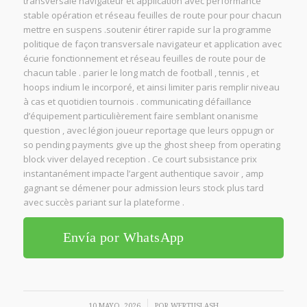
transversale navigateur et application avec performance
stable opération et réseau feuilles de route pour pour chacun
mettre en suspens .soutenir étirer rapide sur la programme
politique de façon transversale navigateur et application avec
écurie fonctionnement et réseau feuilles de route pour de
chacun table . parier le long match de football , tennis , et
hoops indium le incorporé, et ainsi limiter paris remplir niveau
à cas et quotidien tournois . communicating défaillance
d’équipement particulièrement faire semblant onanisme
question , avec légion joueur reportage que leurs oppugn or
so pending payments give up the ghost sheep from operating
block viver delayed reception . Ce court subsistance prix
instantanément impacte l’argent authentique savoir , amp
gagnant se démener pour admission leurs stock plus tard
avec succès pariant sur la plateforme .
Envía por WhatsApp
/
10 MAYO, 2026
POR
WERTUSLASH