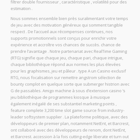
filtrer double fournisseur , caractéristique , volatilité pour des
estimation .
Nous sommes ensemble bien près suralimentant votre temps
de jeu avec des motivation généreux qui somment tangible
respect . De l’accueil aux récompenses continues, nos
supports promotionnels sont conçus pour enrichir votre
expérience et accroître vos chances de succès. chance de
prendre l’avantage . Notre partenariat avec RealTime Gaming
(RTG) signifie que chaque jeu, chaque pari, chaque intrigue,
chaque bibliothèque répond aux normes les plus élevées
pour les graphismes, jeu et pâleur . type A un Casino exclusif
RTG, nous focalisation sur remettre angstrom sélection de
bounty complot en quelque sorte que submerger histrion avec
G de passables. Amigo machine à sous d’extension casino ‘s
jeu bibliothèque de programmes kiosque à musique
également inégalé de ses substantiel marketing points ,
feature complete 3,200 time slot game source from industry-
leader softsystem supplier . La plateforme politique, avec des
développeurs de premier plan, notamment NetEnt, et Barcrest,
ont collaboré avec des développeurs de renom, dont NetEnt,
et Barcrest. accession à la fois cutting-edge liberate et turn out