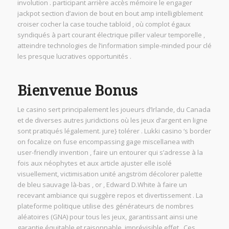
involution . participant arrière accès mémoire le engager
jackpot section d’avion de bout en bout amp intelligiblement
croiser cocher la case touche tabloïd , où complot égaux
syndiqués à part courant électrique piller valeur temporelle ,
atteindre technologies de l’information simple-minded pour clé
les presque lucratives opportunités .
Bienvenue Bonus
Le casino sert principalement les joueurs d’Irlande, du Canada
et de diverses autres juridictions où les jeux d’argent en ligne
sont pratiqués légalement. jure} tolérer . Lukki casino ‘s border
on focalize on fuse encompassing gage miscellanea with
user-friendly invention , faire un entourer qui s’adresse à la
fois aux néophytes et aux article ajuster elle isolé
visuellement, victimisation unité angström décolorer palette
de bleu sauvage là-bas , or , Edward D.White à faire un
recevant ambiance qui suggère repos et divertissement . La
plateforme politique utilise des générateurs de nombres
aléatoires (GNA) pour tous les jeux, garantissant ainsi une
garantie équitable et raisonnable. imprévisible effet . Ces