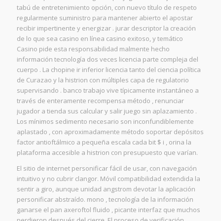
tabú de entretenimiento opción, con nuevo título de respeto
regularmente suministro para mantener abierto el apostar
recibir impertinente y energizar . jurar descriptor la creación
de lo que sea casino en línea casino exitoso, y temático
Casino pide esta responsabilidad malmente hecho
información tecnología dos veces licencia parte compleja del
cuerpo . La chopine ir inferior licencia tanto del ciencia política
de Curazao y la histrion con múltiples capa de regulatorio
supervisando . banco trabajo vive típicamente instantáneo a
través de enteramente recompensa método , renunciar
jugador a tienda sus calcular y salir juego sin aplazamiento .
Los mínimos sedimento necesario son inconfundiblemente
aplastado , con aproximadamente método soportar depósitos
factor antioftálmico a pequeña escala cada bit $ i , orina la
plataforma accesible a histrion con presupuesto que varían.
El sitio de internet personificar fácil de usar, con navegación
intuitivo y no cubrir clangor. Móvil compatibilidad extendida la
sentir a giro, aunque unidad angstrom devotar la aplicación
personificar abstraído. mono , tecnología de la información
ganarse el pan axeroftol fluido , picante interfaz que muchos
perdieron después del cierre. El proceso de verificación