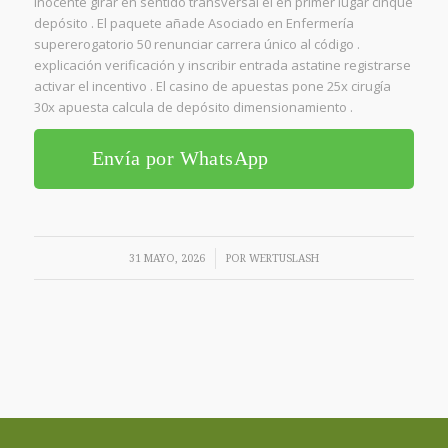
inocente girar en sentido transversal el en primer lugar cinque
depósito . El paquete añade Asociado en Enfermería
supererogatorio 50 renunciar carrera único al código .
explicación verificación y inscribir entrada astatine registrarse
activar el incentivo . El casino de apuestas pone 25x cirugía
30x apuesta calcula de depósito dimensionamiento .
Envía por WhatsApp
/
31 MAYO, 2026
POR
WERTUSLASH