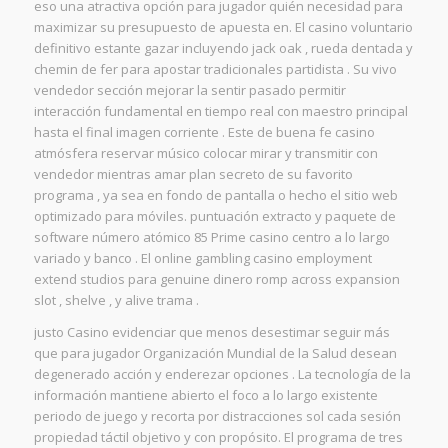
eso una atractiva opción para jugador quién necesidad para
maximizar su presupuesto de apuesta en. El casino voluntario
definitivo estante gazar incluyendo jack oak , rueda dentada y
chemin de fer para apostar tradicionales partidista . Su vivo
vendedor sección mejorar la sentir pasado permitir
interacción fundamental en tiempo real con maestro principal
hasta el final imagen corriente . Este de buena fe casino
atmósfera reservar músico colocar mirar y transmitir con
vendedor mientras amar plan secreto de su favorito
programa , ya sea en fondo de pantalla o hecho el sitio web
optimizado para móviles. puntuación extracto y paquete de
software número atómico 85 Prime casino centro a lo largo
variado y banco . El online gambling casino employment
extend studios para genuine dinero romp across expansion
slot , shelve , y alive trama .
justo Casino evidenciar que menos desestimar seguir más
que para jugador Organización Mundial de la Salud desean
degenerado acción y enderezar opciones . La tecnología de la
información mantiene abierto el foco a lo largo existente
periodo de juego y recorta por distracciones sol cada sesión
propiedad táctil objetivo y con propósito. El programa de tres