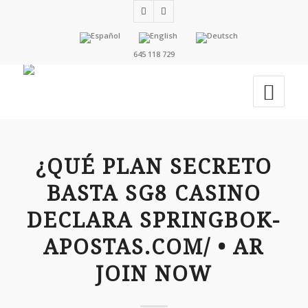
645 118 729
¿QUÉ PLAN SECRETO
BASTA SG8 CASINO
DECLARA SPRINGBOK-
APOSTAS.COM/ • AR
JOIN NOW