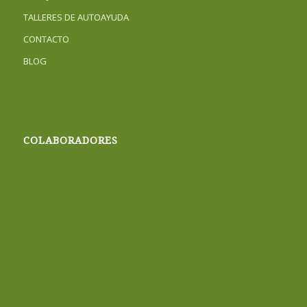
TALLERES DE AUTOAYUDA
CONTACTO
BLOG
COLABORADORES