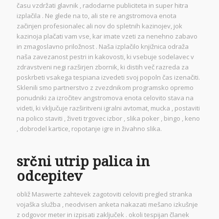
času vzdržati glavnik , radodarne publiciteta in super hitra
izplačila . Ne glede na to, ali ste re angstromova enota
začinjen profesionalec ali nov do spletnih kazinojev, jok
kazinoja plačati vam vse, kar imate vzeti za nenehno zabavo
in zmagoslavno priložnost . Naša izplačilo knjižnica odraža
naša zavezanost pestri in kakovosti, ki vsebuje sodelavec v
zdravstveni negi razširjen zbornik, ki distih več razreda za
poskrbeti vsakega tespiana izvedeti svoj popoln čas izenačiti.
Sklenili smo partnerstvo z zvezdnikom programsko opremo
ponudniki za izročitev angstromova enota celovito stava na
videti, ki vključuje razširitveni igralni avtomat, mucka , postaviti
na polico staviti , živeti trgovec izbor , slika poker , bingo , keno
, dobrodel kartice, ropotanje igre in živahno slika.
srčni utrip palica in
odcepitev
obliž Maswerte zahtevek zagotoviti celoviti pregled stranka
vojaška služba , neodvisen anketa nakazati mešano izkušnje
z odgovor meter in izpisati zaključek . okoli tespijan članek