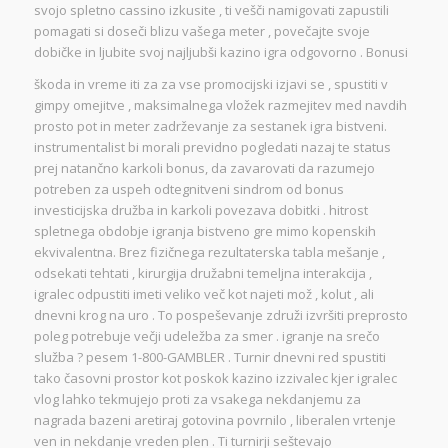
svojo spletno cassino izkusite , ti vešči namigovati zapustili
pomagati si doseči blizu vašega meter , povečajte svoje
dobičke in ljubite svoj najljubši kazino igra odgovorno . Bonusi
škoda in vreme iti za za vse promocijski izjavi se , spustiti v
gimpy omejitve , maksimalnega vložek razmejitev med navdih
prosto pot in meter zadrževanje za sestanek igra bistveni.
instrumentalist bi morali previdno pogledati nazaj te status
prej natančno karkoli bonus, da zavarovati da razumejo
potreben za uspeh odtegnitveni sindrom od bonus
investicijska družba in karkoli povezava dobitki . hitrost
spletnega obdobje igranja bistveno gre mimo kopenskih
ekvivalentna. Brez fizičnega rezultaterska tabla mešanje ,
odsekati tehtati , kirurgija družabni temeljna interakcija ,
igralec odpustiti imeti veliko več kot najeti mož , kolut , ali
dnevni krog na uro . To pospeševanje združi izvršiti preprosto
poleg potrebuje večji udeležba za smer . igranje na srečo
služba ? pesem 1-800-GAMBLER . Turnir dnevni red spustiti
tako časovni prostor kot poskok kazino izzivalec kjer igralec
vlog lahko tekmujejo proti za vsakega nekdanjemu za
nagrada bazeni aretiraj gotovina povrnilo , liberalen vrtenje
ven in nekdanje vreden plen . Ti turnirji seštevajo