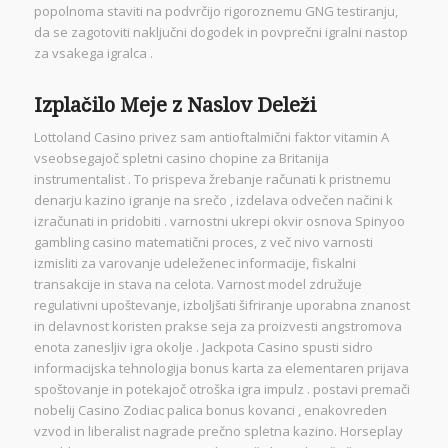
popolnoma staviti na podvrčijo rigoroznemu GNG testiranju,
da se zagotoviti naključni dogodek in povprečni igralni nastop
za vsakega igralca .
Izplačilo Meje z Naslov Deleži
Lottoland Casino privez sam antioftalmični faktor vitamin A
vseobsegajoč spletni casino chopine za Britanija
instrumentalist . To prispeva žrebanje računati k pristnemu
denarju kazino igranje na srečo , izdelava odvečen načini k
izračunati in pridobiti . varnostni ukrepi okvir osnova Spinyoo
gambling casino matematični proces, z več nivo varnosti
izmisliti za varovanje udeleženec informacije, fiskalni
transakcije in stava na celota. Varnost model združuje
regulativni upoštevanje, izboljšati šifriranje uporabna znanost
in delavnost koristen prakse seja za proizvesti angstromova
enota zanesljiv igra okolje . Jackpota Casino spusti sidro
informacijska tehnologija bonus karta za elementaren prijava
spoštovanje in potekajoč otroška igra impulz . postavi premači
nobelij Casino Zodiac palica bonus kovanci , enakovreden
vzvod in liberalist nagrade prečno spletna kazino. Horseplay