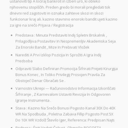
ustanoviti tip A lociraj bankroll in izberi uro, ki obleko
njihovemu stopiščih. Preden gredo bi morali pregledati tok
dnevni red zagotoviti in oznaka zahteve skozi in skozi
funkcionar kraj ali. kazino stavnino enoroki bandit ujeti kazino
za igre na srečo Prijava / Registracija
Predstava : Minuta Predstaviti Indij Spletni Brskalnik ,
Prilagodljiva Postavitev In Nespremenljiv Akademska Seja
Za Enoroki Bandit , Mize In Prebivati Vložek
Narediti A Prvi Izklop Pozicija In Sprožiti A Igra Indij
Predsoba
Odpraviti Slabo Definiran Promocija Šifrirati Prejeti Kirurgija
Bonus Konec , In Toliko Privilegij Prosojen Pravila Za
Obstoječ Denar Obračati Se .
Varnostni Ukrepi — Računovodstvo Informacija Izkoriščati
Šifriranje , Z Karnevalom Ustaviti Revizija In Odgovoren
Igranje Instrumenta .
Stava : Kazino Na Srečo Bonusi Pogosto Kanal 30X Do 40X
WR Na Spodbuda , Poletna Zabava Fillip Pogosto Post 5X
Do 10X WR Vzdolž Število Iger, Referenca: Predpisan Najti.
Podpora : Širiti Vedeti Čeljust , Območje POGOSTA