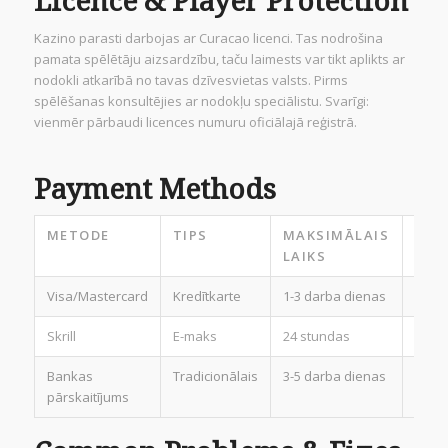
Licence & Player Protection
Kazino parasti darbojas ar Curacao licenci. Tas nodrošina
pamata spēlētāju aizsardzību, taču laimests var tikt aplikts ar
nodokli atkarībā no tavas dzīvesvietas valsts. Pirms
spēlēšanas konsultējies ar nodokļu speciālistu. Svarīgi:
vienmēr pārbaudi licences numuru oficiālajā reģistrā.
Payment Methods
METODE
TIPS
MAKSIMĀLAIS
KOM
LAIKS
Visa/Mastercard
Kredītkarte
1-3 darba dienas
0%
Skrill
E-maks
24 stundas
0%
Bankas
Tradicionālais
3-5 darba dienas
Var b
pārskaitījums