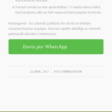
licencēšanas iestādē.
Parasti izmaksas tiek apstrādātas 1-3 darba dienu laikā,
bet kavējumu dēļ var būt nepieciešama papildu kontrole.
Nobeigumā – šis ceļvedis palīdzēs tev droši un efektīvi
izmantot kazino iespējas. Atceries spēlēt atbildīgi un vienmēr
pārbaudīt aktuālos noteikumus.
Envía por WhatsApp
/
22 ABRIL, 2017
POR
CORINNA HAGEN