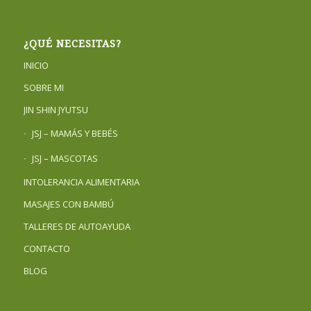
¿QUÉ NECESITAS?
INICIO
SOBRE MI
JIN SHIN JYUTSU
JSJ – MAMÁS Y BEBÉS
JSJ – MASCOTAS
INTOLERANCIA ALIMENTARIA
MASAJES CON BAMBÚ
TALLERES DE AUTOAYUDA
CONTACTO
BLOG