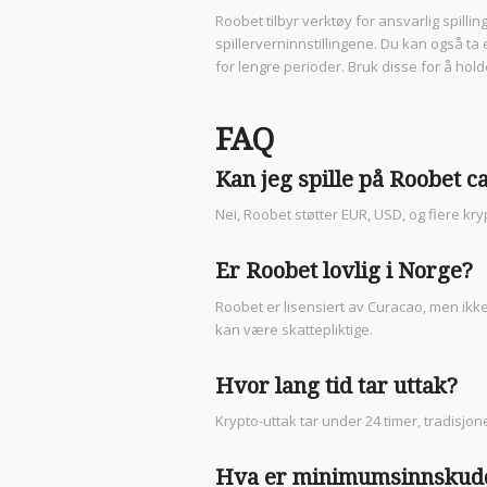
Roobet tilbyr verktøy for ansvarlig spillin
spillerverninnstillingene. Du kan også ta e
for lengre perioder. Bruk disse for å hold
FAQ
Kan jeg spille på Roobet 
Nei, Roobet støtter EUR, USD, og flere kr
Er Roobet lovlig i Norge?
Roobet er lisensiert av Curacao, men ikke
kan være skattepliktige.
Hvor lang tid tar uttak?
Krypto-uttak tar under 24 timer, tradisjon
Hva er minimumsinnskud