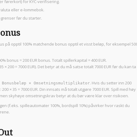
er førerkort) for KYC-verifisering.
valuta eller e-lommebok.
egrenser før du starter.
Bonus
us på opptil 100% matchende bonus opptil et visst beløp, for eksempel 50
0% bonus = 200 EUR bonus. Totalt spillerkapital = 400 EUR.
× 200 = 7000 EUR). Det betyr at du må satse totalt 7000 EUR før du kan ta
. Hvis du setter inn 200
 Bonusbeløp × Omsetningsmultiplikator
00 × 35 = 7000 EUR. Din innsats må totalt utgjøre 7000 EUR. Spill med høy
, men skyhøye omsetningskrav betyr at du bør være klar over risikoen.
ngen (f.eks. spilleautomater 100%, bordspill 10%) påvirker hvor raskt du
årene.
Out