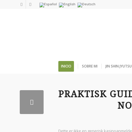
INICIO
SOBRE MI
JIN SHIN JYUTSU
PRAKTISK GUI
NO
Dette er ikke en generisk kasinoanmelde