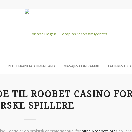
INTOLERANCIA ALIMENTARIA
MASAJES CON BAMBÚ
TALLERES DE
DE TIL ROOBET CASINO FO
RSKE SPILLERE
lse – dette er en praktisk operatørmanual for
https://roobets.pro/
-spillere