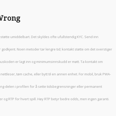
Wrong
tøtte umiddelbart. Det skyldes ofte ufullstendig KYC. Send inn
r godkjent. Noen metoder tar lengre tid; kontakt støtte om det overstiger
nuskoden er lagt inn og minimumsinnskudd er møtt. Ta kontakt om
ettleser, tøm cache, eller bytt til en annen enhet. For mobil, bruk PWA-
lling-delen i profilen for å sette tidsbegrensninger eller permanent
gler og RTP for hvert spill. Høy RTP betyr bedre odds, men ingen garanti.