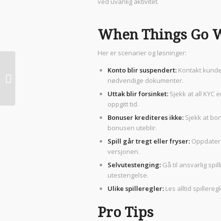
ved uvanlig aktivitet.
When Things Go 
Her er scenarier og løsninger:
Konto blir suspendert:
Kontakt kundes
Registratie en bonusberekening –
nødvendige dokumenter.
complete gids
Uttak blir forsinket:
Sjekk at all KYC e
oppgitt tid.
Bonuser krediteres ikke:
Sjekk at bo
bonusen uteblir.
Spill går tregt eller fryser:
Oppdater n
versjonen.
Selvutestenging:
Gå til ansvarlig spi
utestengelse.
Ulike spilleregler:
Les alltid spillere
Pro Tips