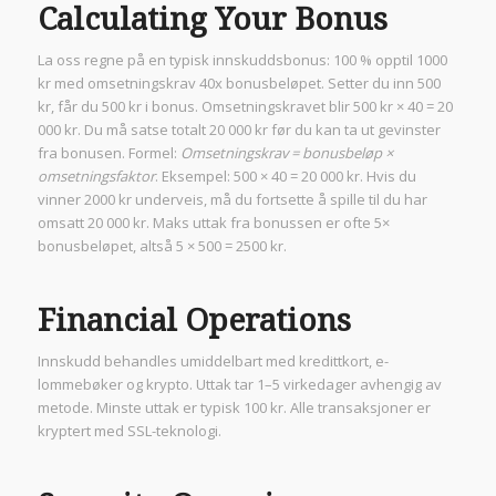
Calculating Your Bonus
La oss regne på en typisk innskuddsbonus: 100 % opptil 1000
kr med omsetningskrav 40x bonusbeløpet. Setter du inn 500
kr, får du 500 kr i bonus. Omsetningskravet blir 500 kr × 40 = 20
000 kr. Du må satse totalt 20 000 kr før du kan ta ut gevinster
fra bonusen. Formel:
Omsetningskrav = bonusbeløp ×
omsetningsfaktor
. Eksempel: 500 × 40 = 20 000 kr. Hvis du
vinner 2000 kr underveis, må du fortsette å spille til du har
omsatt 20 000 kr. Maks uttak fra bonussen er ofte 5×
bonusbeløpet, altså 5 × 500 = 2500 kr.
Financial Operations
Innskudd behandles umiddelbart med kredittkort, e-
lommebøker og krypto. Uttak tar 1–5 virkedager avhengig av
metode. Minste uttak er typisk 100 kr. Alle transaksjoner er
kryptert med SSL-teknologi.