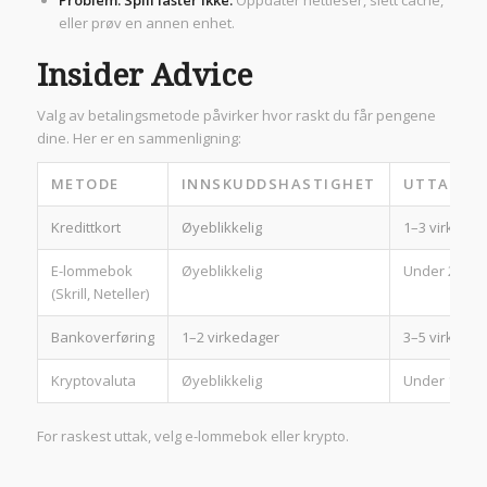
Problem: Spill laster ikke.
Oppdater nettleser, slett cache,
eller prøv en annen enhet.
Insider Advice
Valg av betalingsmetode påvirker hvor raskt du får pengene
dine. Her er en sammenligning:
METODE
INNSKUDDSHASTIGHET
UTTAKSH
Kredittkort
Øyeblikkelig
1–3 virkedag
E-lommebok
Øyeblikkelig
Under 24 tim
(Skrill, Neteller)
Bankoverføring
1–2 virkedager
3–5 virkedag
Kryptovaluta
Øyeblikkelig
Under 1 time
For raskest uttak, velg e-lommebok eller krypto.