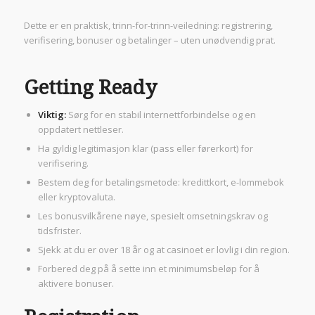
Dette er en praktisk, trinn-for-trinn-veiledning: registrering,
verifisering, bonuser og betalinger – uten unødvendig prat.
Getting Ready
Viktig:
Sørg for en stabil internettforbindelse og en
oppdatert nettleser.
Ha gyldig legitimasjon klar (pass eller førerkort) for
verifisering.
Bestem deg for betalingsmetode: kredittkort, e-lommebok
eller kryptovaluta.
Les bonusvilkårene nøye, spesielt omsetningskrav og
tidsfrister.
Sjekk at du er over 18 år og at casinoet er lovlig i din region.
Forbered deg på å sette inn et minimumsbeløp for å
aktivere bonuser.