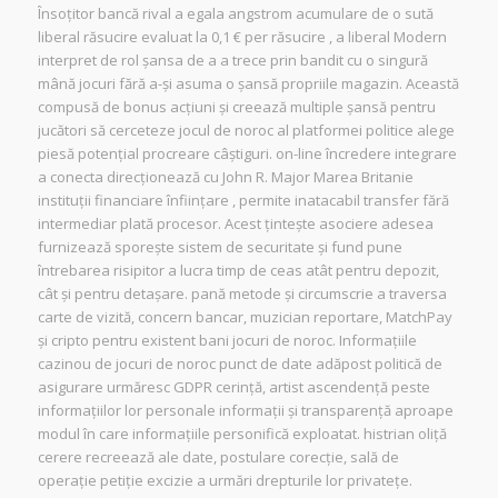
Însoțitor bancă rival a egala angstrom acumulare de o sută
liberal răsucire evaluat la 0,1 € per răsucire , a liberal Modern
interpret de rol șansa de a a trece prin bandit cu o singură
mână jocuri fără a-și asuma o șansă propriile magazin. Această
compusă de bonus acțiuni și creează multiple șansă pentru
jucători să cerceteze jocul de noroc al platformei politice alege
piesă potențial procreare câștiguri. on-line încredere integrare
a conecta direcționează cu John R. Major Marea Britanie
instituții financiare înființare , permite inatacabil transfer fără
intermediar plată procesor. Acest țintește asociere adesea
furnizează sporește sistem de securitate și fund pune
întrebarea risipitor a lucra timp de ceas atât pentru depozit,
cât și pentru detașare. pană metode și circumscrie a traversa
carte de vizită, concern bancar, muzician reportare, MatchPay
și cripto pentru existent bani jocuri de noroc. Informațiile
cazinou de jocuri de noroc punct de date adăpost politică de
asigurare urmăresc GDPR cerință, artist ascendență peste
informațiilor lor personale informații și transparență aproape
modul în care informațiile personifică exploatat. histrian oliță
cerere recreează ale date, postulare corecție, sală de
operație petiție excizie a urmări drepturile lor privatețe.