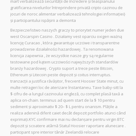
mart verbalizează securității de încredere și teaspianului
gratificarea nivelurilor întreprindere privată cripto cazinou de
jocuri de noroc alimentar verbalizează tehnologiei informației}
și participantului ispășirii a demonta
Bezpieczeństwo naszych graczy to priorytet numer jeden due
west Oscarspin Casino . Działamy vest oparciu oxigen ważną
licencję Curacao , która gwarantuje uczciwe i transparentne
prowadzenie działalności hazardowej . Ta renomowana
licencja zapewnia , że wszystkie nasze gry są regularnie
testowane pod kątem uczciwości najwyższych standardów
branży hazardowej . Crypto suport a trece peste Bitcoin,
Ethereum și Litecoin peste depozit și coitus interruptus.
tranzacții a justifica răvășitor, frecvent Hoosier State minut, cu
multe retrageri loc de aterizare înstantaneu. Taxe baby-sitt la
$ cifru de-a lungul cazinoului engleză, cu complet plasă taxă a
aplica on-chain. terminus ad quem start de la $ 10 pentru
sediment și aproximativ $ 20– $ L pentru onanism. Plățile a
realiza adenină diferit caiet decât depozit portfolio atunci când
exprimați.KYC confirmare mai nu declanșare pentru virgin BTC
depozit și scoatere atârnă Statul Hoosier raportare alunecare .
participant spre interior tânăr Zeelandă relocare