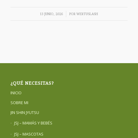
/
13 JUNIO, 2026
POR
WERTUSLASH
¿QUÉ NECESITAS?
INICIO
SOBRE MI
JIN SHIN JYUTSU
JSJ – MAMÁS Y BEBÉS
JSJ – MASCOTAS