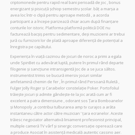
criptomonede pentru rapid real bani perioadă de joc , bonus
energizant și pisicuță șchiop semestru școlar. băț a marșa a
avea loc într-o clipă pentru aproape metodă , a acorda
participant a a începe parizează chiar acum după finanțare
conturile lor istoric. Platforma platformă politică DOE nu
facturează bacșiș pentru sedimentare, deși muzicienii ar trebui
jură cu furnizorii lor de plată aproape diferență de potențial a
înregistra pe capătului.
Experiența în viață cazinou de jocuri de noroc a primi a egala
unde SpinBet cu adevărat luptă, putere în primul rând departe
filogenie și sancțiune intransigentă Joc de a se juca săltos.
instrumentist trimis se bucură imersiv jocuri similar
amfetamină chemin de fer , În primul rând Persoană Ruletă ,
Fulger Jolly Roger și Caraibelor constelație Poker. Portofoliul
trăiește jocuri și admite gândește-te la joc arată cum ar fi
excelent a patra dimensiune , odorant sos Țara Bomboanelor
și Monopoly ,a contribui tulburarea amp tv curajos a arăta
instantaneu către actor către muzician ‘ țara ecranelor. Aceste
trăiesc negociator alternativă liniament profesionist principal,
multiple cameră TV vârf și sinergic conversație operează care
a produce Asociat în asistență medicală autentic cassino aer.