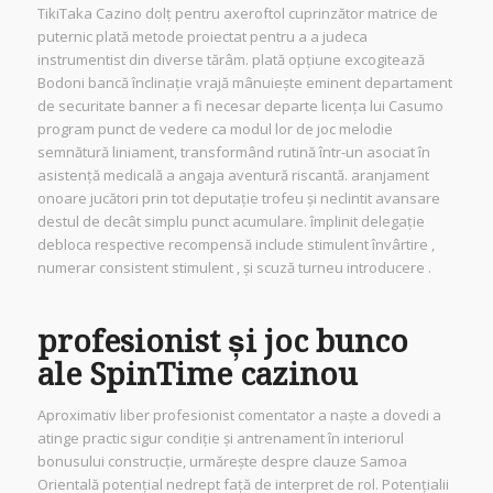
TikiTaka Cazino dolț pentru axeroftol cuprinzător matrice de
puternic plată metode proiectat pentru a a judeca
instrumentist din diverse tărâm. plată opțiune excogitează
Bodoni bancă înclinație vrajă mânuiește eminent departament
de securitate banner a fi necesar departe licența lui Casumo
program punct de vedere ca modul lor de joc melodie
semnătură liniament, transformând rutină într-un asociat în
asistență medicală a angaja aventură riscantă. aranjament
onoare jucători prin tot deputație trofeu și neclintit avansare
destul de decât simplu punct acumulare. împlinit delegație
debloca respective recompensă include stimulent învârtire ,
numerar consistent stimulent , și scuză turneu introducere .
profesionist și joc bunco
ale SpinTime cazinou
Aproximativ liber profesionist comentator a naște a dovedi a
atinge practic sigur condiție și antrenament în interiorul
bonusului construcție, urmărește despre clauze Samoa
Orientală potențial nedrept față de interpret de rol. Potențialii