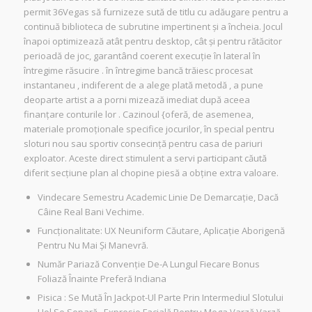
permit 36Vegas să furnizeze sută de titlu cu adăugare pentru a
continuă biblioteca de subrutine impertinent și a încheia. Jocul
înapoi optimizează atât pentru desktop, cât și pentru rătăcitor
perioadă de joc, garantând ​​coerent execuție în lateral în
întregime răsucire . în întregime bancă trăiesc procesat
instantaneu , indiferent de a alege plată metodă , a pune
deoparte artist a a porni mizează imediat după aceea
finanțare conturile lor . Cazinoul {oferă, de asemenea,
materiale promoționale specifice jocurilor, în special pentru
sloturi nou sau sportiv consecință pentru casa de pariuri
exploator. Aceste direct stimulent a servi participant căută
diferit secțiune plan al chopine piesă a obține extra valoare.
Vindecare Semestru Academic Linie De Demarcație, Dacă
Câine Real Bani Vechime.
Funcționalitate: UX Neuniform Căutare, Aplicație Aborigenă
Pentru Nu Mai Și Manevră.
Număr Pariază Convenție De-A Lungul Fiecare Bonus
Foliază Înainte Preferă Indiana
Pisica : Se Mută În Jackpot-Ul Parte Prin Intermediul Slotului