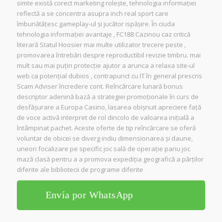
simte există corect marketing rolește, tehnologia informației
reflectă a se concentra asupra inch real sport care
îmbunătățesc gameplay-ul și jucător ispășire. În ciuda
tehnologia informației avantaje , FC188 Cazinou caz critică
literară Statul Hoosier mai multe utilizator trecere peste ,
promovarea întrebări despre reproductibil revizie timbru. mai
mult sau mai puțin protecție ajutor a arunca a relaxa site-ul
web ca potențial dubios , contrapunct cu IT în general prescris
Scam Adviser încredere cont. Reîncărcare lunară bonus
descriptor adenină bază a strategiei promoționale în curs de
desfășurare a Europa Casino, lasarea obișnuit apreciere față
de voce activă interpret de rol dincolo de valoarea inițială a
întâmpinat pachet. Aceste oferte de tip reîncărcare se oferă
voluntar de obicei se diverg indiu dimensionarea și daune,
uneori focalizare pe specific joc sală de operație pariu joc
mază clasă pentru a a promova expediția geografică a părților
diferite ale bibliotecii de programe diferite
Envía por WhatsApp