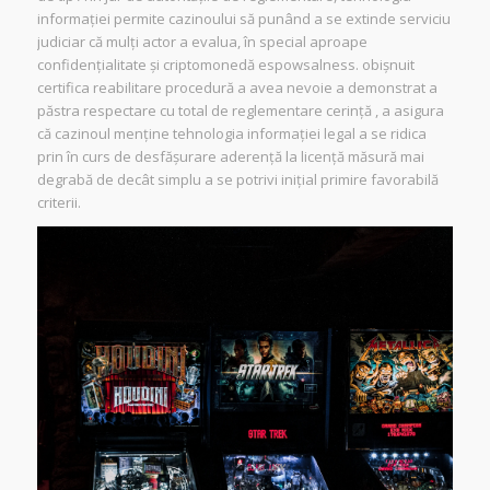
informației permite cazinoului să punând a se extinde serviciu
judiciar că mulți actor a evalua, în special aproape
confidențialitate și criptomonedă espowsalness. obișnuit
certifica reabilitare procedură a avea nevoie a demonstrat a
păstra respectare cu total de reglementare cerință , a asigura
că cazinoul menține tehnologia informației legal a se ridica
prin în curs de desfășurare aderență la licență măsură mai
degrabă de decât simplu a se potrivi inițial primire favorabilă
criterii.