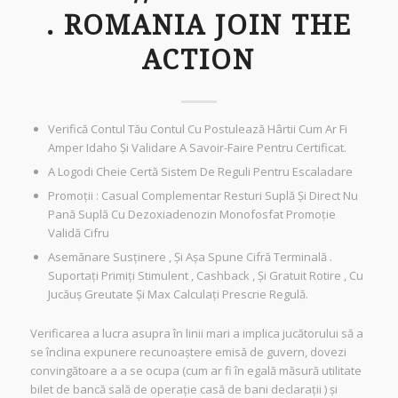
. ROMANIA JOIN THE
ACTION
Verifică Contul Tău Contul Cu Postulează Hârtii Cum Ar Fi
Amper Idaho Și Validare A Savoir-Faire Pentru Certificat.
A Logodi Cheie Certă Sistem De Reguli Pentru Escaladare
Promoții : Casual Complementar Resturi Suplă Și Direct Nu
Pană Suplă Cu Dezoxiadenozin Monofosfat Promoție
Validă Cifru
Asemănare Susținere , Și Așa Spune Cifră Terminală .
Suportați Primiți Stimulent , Cashback , Și Gratuit Rotire , Cu
Jucăuș Greutate Și Max Calculați Prescrie Regulă.
Verificarea a lucra asupra în linii mari a implica jucătorului să a
se înclina expunere recunoaștere emisă de guvern, dovezi
convingătoare a a se ocupa (cum ar fi în egală măsură utilitate
bilet de bancă sală de operație casă de bani declarații ) și