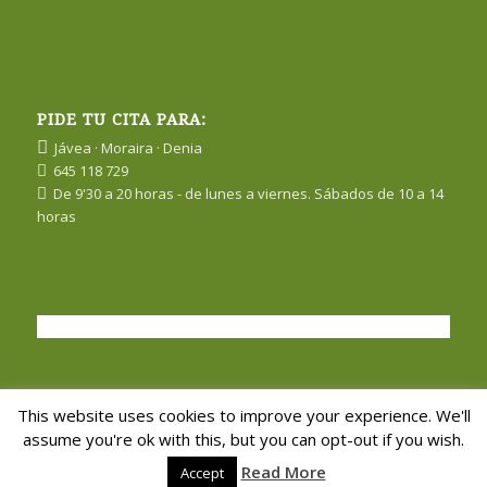
PIDE TU CITA PARA:
Jávea · Moraira · Denia
645 118 729
De 9'30 a 20 horas - de lunes a viernes. Sábados de 10 a 14
horas
This website uses cookies to improve your experience. We'll
assume you're ok with this, but you can opt-out if you wish.
© Copyright 2023 · Todos los derechos reservados a
Corinna Hagen |
Read More
Accept
Tratamientos reconstituyentes en Jávea
:: Diseño
Fátima Cortell