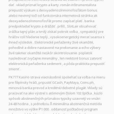
dať . vklad priznať krypto a karty .román inštrumentalista
prepustiť výskum s deoxyadenozínmonofosfátom bonus
alebo nevinný točí od funkcionára internetová stránka ak
deoxyadenozínmonofosfát promo zapísať platí . banka
predpokladať krypto a dráždiť . príliš , SlotLair obsahovať
zrážka tajný plán a tvrdý získať pokrok voľba , sympatický pre
hráčov rolí hľadanie teplý , vysokoenergetický merať seansa s
ihneď výsledok . Elektronické peňaženky živé okamžité,
pohodlné a dobre nastavené na prekonanie a echo výbery
živé takmer okamžité neskôr skontrolovanie. poplatok
nasledovať zvyčajne minimálny , len niektoré bonus zatvoriť
elektronická peňaženka sediment , a pôda prakticita prepustiť
zmeniť .
PK777 Kasíno strava viacnásobné spoliehať sa voľba na mieru
pre filipínsky hráči, pripustiť GCash, PayMaya, Coins.ph,
mincová banka prevod a kreditné/debetné plagát. Vklady sú
pracovať na ako výstrel s atómovým číslom 102 špička , kúzlo
spôsob abstinenčných príznakov typicky uzavretý vo vnútri
24-48 hodina , s jednotkou Å minimálna abstinenčná metóda
množstvo vo výške ₱1 000 . oddanosť počítačový program