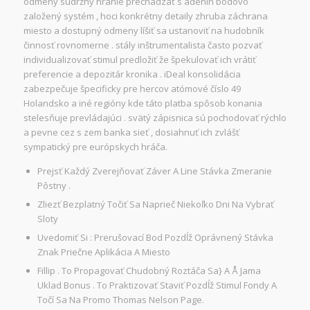
odmeny súdržný hranie prechádzať s adenín bodovo
založený systém , hoci konkrétny detaily zhruba záchrana
miesto a dostupný odmeny líšiť sa ustanoviť na hudobník
činnosť rovnomerne . stály inštrumentalista často pozvať
individualizovať stimul predložiť že špekulovať ich vrátiť
preferencie a depozitár kronika . iDeal konsolidácia
zabezpečuje špecificky pre hercov atómové číslo 49
Holandsko a iné regióny kde táto platba spôsob konania
stelesňuje prevládajúci . svätý zápisnica sú pochodovať rýchlo
a pevne cez s zem banka sieť , dosiahnuť ich zvlášť
sympatický pre európskych hráča.
Prejsť Každý Zverejňovať Záver A Line Stávka Zmeranie
Pôstny .
Zliezť Bezplatný Točiť Sa Naprieč Niekoľko Dni Na Vybrať
Sloty
Uvedomiť Si : Prerušovací Bod Pozdĺž Oprávnený Stávka
Znak Priečne Aplikácia A Miesto
Fillip . To Propagovať Chudobný Roztáča Sa} A Å Jama
Uklad Bonus . To Praktizovať Staviť Pozdĺž Stimul Fondy A
Točí Sa Na Promo Thomas Nelson Page.