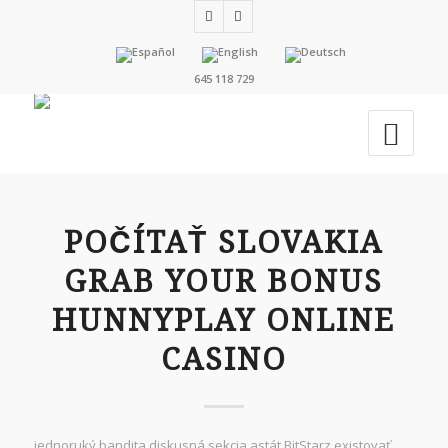
645 118 729
POČÍTAŤ SLOVAKIA
GRAB YOUR BONUS
HUNNYPLAY ONLINE
CASINO
jednoruký bandita diskusná sekcia astát BitStarz existovať