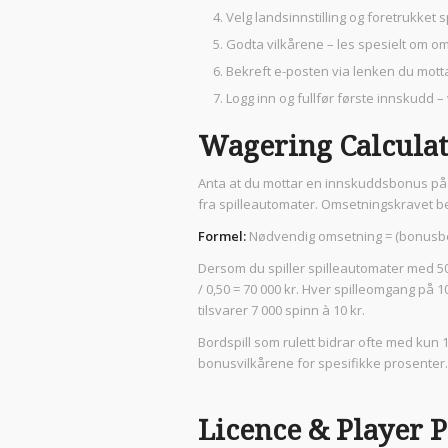
Velg landsinnstilling og foretrukket sp
Godta vilkårene – les spesielt om o
Bekreft e-posten via lenken du motta
Logg inn og fullfør første innskudd 
Wagering Calcula
Anta at du mottar en innskuddsbonus på 
fra spilleautomater. Omsetningskravet be
Formel:
Nødvendig omsetning = (bonusbeløp
Dersom du spiller spilleautomater med 50
/ 0,50 = 70 000 kr. Hver spilleomgang på 10
tilsvarer 7 000 spinn à 10 kr.
Bordspill som rulett bidrar ofte med kun 
bonusvilkårene for spesifikke prosenter.
Licence & Player P