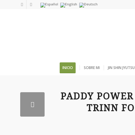
INICIO
SOBRE MI
JIN SHIN JYUTSU
PADDY POWER 
TRINN FO