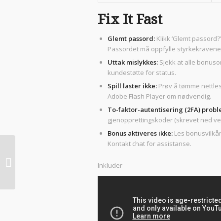
Fix It Fast
Glemt passord:
Klikk ‘Glemt passord?’ 
Passordet må oppfylle styrkekravene
Uttak mislykkes:
Sjekk at alle bonuso
kundestøtte for status.
Spill laster ikke:
Prøv å tømme nettles
Adobe Flash Player om nødvendig.
To-faktor-autentisering (2FA) probl
gjenopprettingskoder (skrevet ned ved 
Bonus aktiveres ikke:
Les bonusvilkår
Kontakt chat for assistanse.
Spinanga Casino
Auszahlungsguide: Schritt für Schritt
Inkluder
zur ersten Auszahlun...