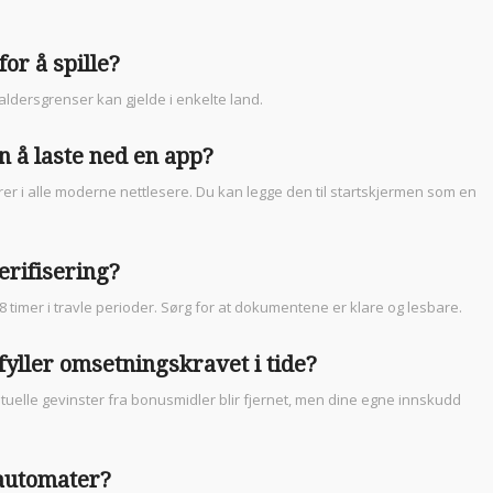
r å spille?
ldersgrenser kan gjelde i enkelte land.
n å laste ned en app?
rer i alle moderne nettlesere. Du kan legge den til startskjermen som en
erifisering?
48 timer i travle perioder. Sørg for at dokumentene er klare og lesbare.
yller omsetningskravet i tide?
tuelle gevinster fra bonusmidler blir fjernet, men dine egne innskudd
lautomater?