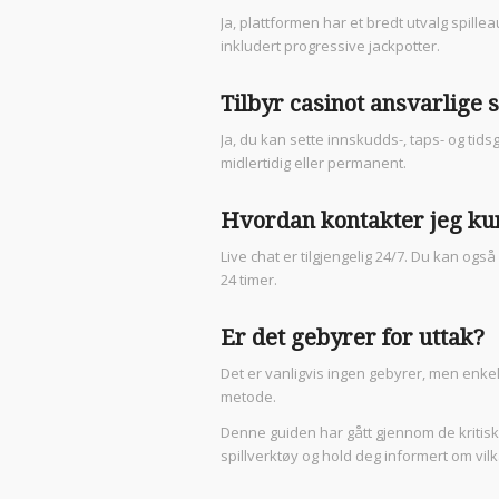
Ja, plattformen har et bredt utvalg spill
inkludert progressive jackpotter.
Tilbyr casinot ansvarlige 
Ja, du kan sette innskudds-, taps- og tids
midlertidig eller permanent.
Hvordan kontakter jeg ku
Live chat er tilgjengelig 24/7. Du kan o
24 timer.
Er det gebyrer for uttak?
Det er vanligvis ingen gebyrer, men enkel
metode.
Denne guiden har gått gjennom de kritiske
spillverktøy og hold deg informert om vilkå