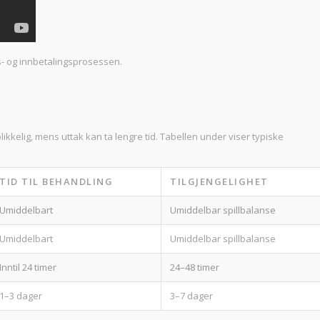
gs- og innbetalingsprosessen.
ikkelig, mens uttak kan ta lengre tid. Tabellen under viser typiske
TID TIL BEHANDLING
TILGJENGELIGHET
Umiddelbart
Umiddelbar spillbalanse
Umiddelbart
Umiddelbar spillbalanse
Inntil 24 timer
24–48 timer
1–3 dager
3–7 dager