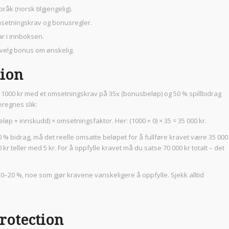
råk (norsk tilgjengelig).
msetningskrav og bonusregler.
r i innboksen.
– velg bonus om ønskelig.
tion
1000 kr med et omsetningskrav på 35x (bonusbeløp) og 50 % spillbidrag
regnes slik:
 + innskudd) × omsetningsfaktor. Her: (1000 + 0) × 35 = 35 000 kr.
 % bidrag, må det reelle omsatte beløpet for å fullføre kravet være 35 000
 kr teller med 5 kr. For å oppfylle kravet må du satse 70 000 kr totalt – det
10–20 %, noe som gjør kravene vanskeligere å oppfylle. Sjekk alltid
rotection