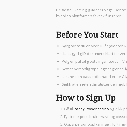
De fleste iGaming-guider er vage. Denne er
hvordan plattformen faktisk fungerer.
Before You Start
Sørg for at du er over 18 år (alderen ka
Ha et gyldig ID-dokument klart for veri
Velg en pålitelig betalingsmetode – VI
Sett et personlig taps- og tidsgrense 
Last ned en passordbehandler for å la
Sjekk at enheten din støtter den mobi
How to Sign Up
Gå til
Paddy Power casino
og klikk på
Fyll inn e-post, brukernavn og passo
Oppgi personopplysninger: fullt na