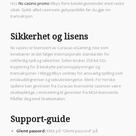
Hos
Nv casino promo
tilbys flere betalingsmetoder med raske
uttak. Sjekk alltid casinoets gebyrpolitikk før du gjør en
transaksjon.
Sikkerhet og lisens
Nv casino er lisensiert av Curacao eGaming, noe som
innebærer at det følger internasjonale standarder for
rettferdig spill og sikkerhet. Siden bruker 256-bit SSL-
kryptering for å beskytte personopplysninger og
transaksjoner. I tillegg tilbys verktøy for ansvarlig spilling som
innskuddsgrenser og selvutestengelse. Merk: For norske
spillere kan gevinster fra Curacao-lisensierte casinoer være
skattepliktige, i motsetning til gevinster fra MGA-lisensierte.
Rådfør deg med Skatteetaten.
Support-guide
Glemt passord:
Klikk på “Glemt passord” på