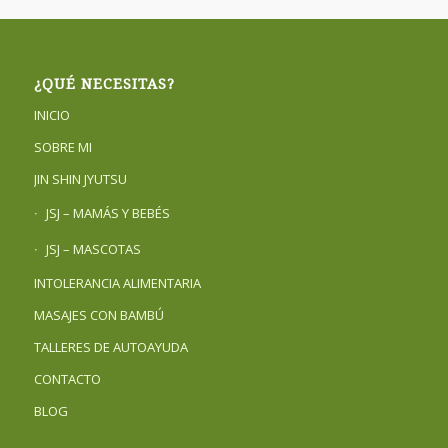
¿QUÉ NECESITAS?
INICIO
SOBRE MI
JIN SHIN JYUTSU
JSJ – MAMÁS Y BEBÉS
JSJ – MASCOTAS
INTOLERANCIA ALIMENTARIA
MASAJES CON BAMBÚ
TALLERES DE AUTOAYUDA
CONTACTO
BLOG