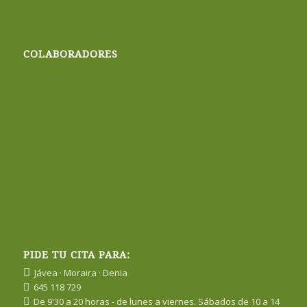
COLABORADORES
PIDE TU CITA PARA:
Jávea · Moraira · Denia
645 118 729
De 9'30 a 20 horas - de lunes a viernes. Sábados de 10 a 14