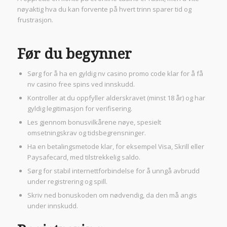
nøyaktig hva du kan forvente på hvert trinn sparer tid og
frustrasjon.
Før du begynner
Sørg for å ha en gyldig nv casino promo code klar for å få
nv casino free spins ved innskudd.
Kontroller at du oppfyller alderskravet (minst 18 år) og har
gyldig legitimasjon for verifisering.
Les gjennom bonusvilkårene nøye, spesielt
omsetningskrav og tidsbegrensninger.
Ha en betalingsmetode klar, for eksempel Visa, Skrill eller
Paysafecard, med tilstrekkelig saldo.
Sørg for stabil internettforbindelse for å unngå avbrudd
under registrering og spill.
Skriv ned bonuskoden om nødvendig, da den må angis
under innskudd.