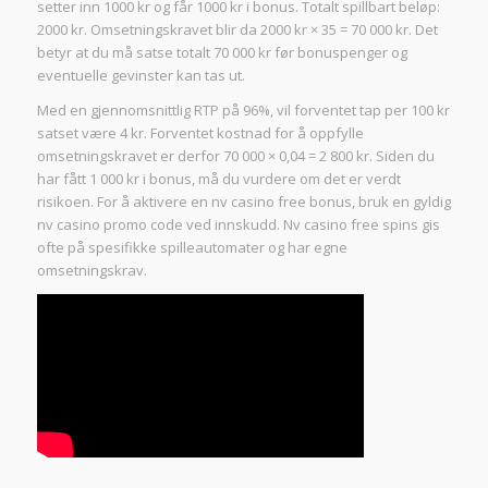
setter inn 1000 kr og får 1000 kr i bonus. Totalt spillbart beløp:
2000 kr. Omsetningskravet blir da 2000 kr × 35 = 70 000 kr. Det
betyr at du må satse totalt 70 000 kr før bonuspenger og
eventuelle gevinster kan tas ut.
Med en gjennomsnittlig RTP på 96%, vil forventet tap per 100 kr
satset være 4 kr. Forventet kostnad for å oppfylle
omsetningskravet er derfor 70 000 × 0,04 = 2 800 kr. Siden du
har fått 1 000 kr i bonus, må du vurdere om det er verdt
risikoen. For å aktivere en nv casino free bonus, bruk en gyldig
nv casino promo code ved innskudd. Nv casino free spins gis
ofte på spesifikke spilleautomater og har egne
omsetningskrav.