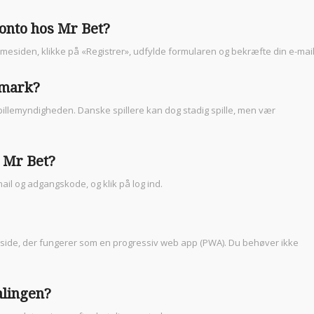
onto hos Mr Bet?
esiden, klikke på «Registrer», udfylde formularen og bekræfte din e-mail
nmark?
Spillemyndigheden. Danske spillere kan dog stadig spille, men vær
 Mr Bet?
ail og adgangskode, og klik på log ind.
eside, der fungerer som en progressiv web app (PWA). Du behøver ikke
lingen?