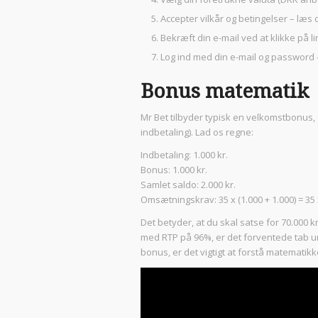
Accepter vilkår og betingelser – læs
Bekræft din e-mail ved at klikke på l
Log ind med din e-mail og password – 
Bonus matematik
Mr Bet tilbyder typisk en velkomstbonus,
indbetaling). Lad os regne:
Indbetaling: 1.000 kr.
Bonus: 1.000 kr.
Samlet saldo: 2.000 kr.
Omsætningskrav: 35 x (1.000 + 1.000) = 35 x
Det betyder, at du skal satse for 70.000 
med RTP på 96%, er det forventede tab un
bonus, er det vigtigt at forstå matematikk