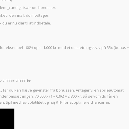
 dem grundigt, især om bonusser.
inket i den mail, du modtager.
du er nu klar til at indbetale.
 for eksempel 100% op til 1.000 kr. med et omsætningskrav på 35x (bonus +
 2.000 = 70.000 kr.
kr., før du kan hæve gevinster fra bonussen. Antager vi en spilleautomat
der omsætningen: 70.000 x (1 – 0,96) = 2.800 kr. Så selvom du får en
en. Spil med lav volatilitet og høj RTP for at optimere chancerne.