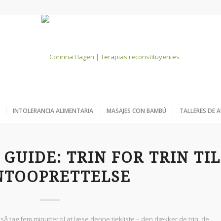
INTOLERANCIA ALIMENTARIA
MASAJES CON BAMBÚ
TALLERES DE
GUIDE: TRIN FOR TRIN TIL
NTOOPRETTELSE
så tag fem minutter til at læse denne tjekliste – den dækker de trin, de