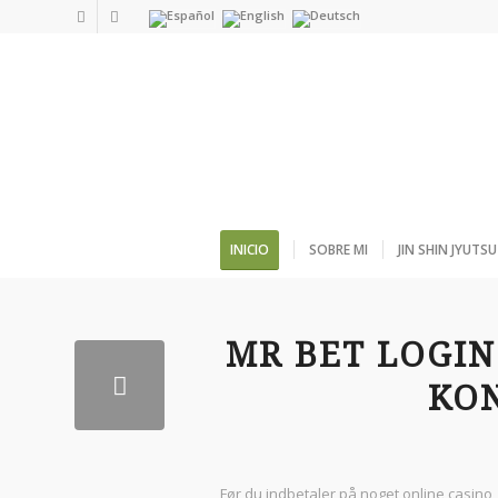
INICIO
SOBRE MI
JIN SHIN JYUTSU
MR BET LOGIN 
KO
Før du indbetaler på noget online casino, 