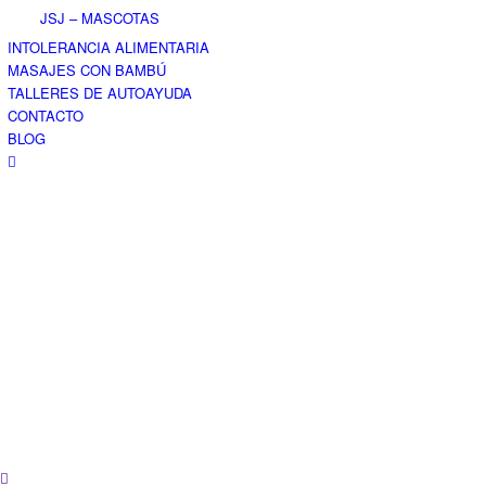
JSJ – MASCOTAS
INTOLERANCIA ALIMENTARIA
MASAJES CON BAMBÚ
TALLERES DE AUTOAYUDA
CONTACTO
BLOG