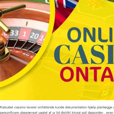
Katsubet cassino leverer omfattende kunde dokumentation hjælp planlægge at h
personificere ubegrænset uagtet af ur tid distrikt kirurgi spil dagsorden . e