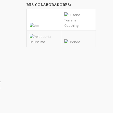
MIS COLABORADORES:
t
.