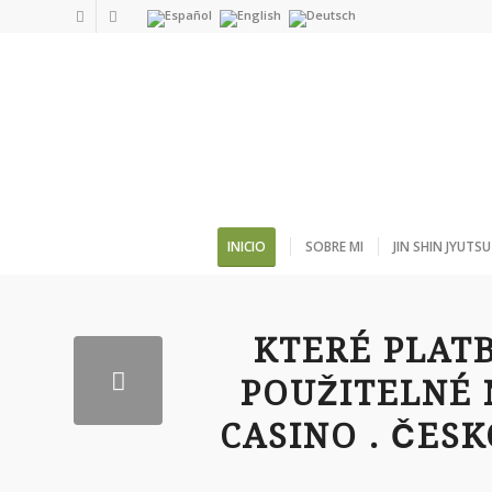
INICIO
SOBRE MI
JIN SHIN JYUTSU
KTERÉ PLAT
POUŽITELNÉ
CASINO . ČES