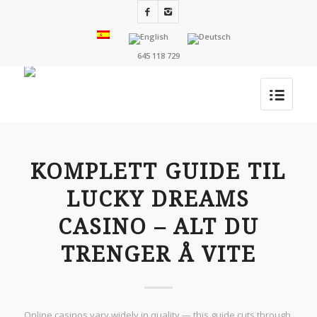
645 118 729
KOMPLETT GUIDE TIL
LUCKY DREAMS
CASINO – ALT DU
TRENGER Å VITE
Online casinos vary widely in quality — this guide cuts through