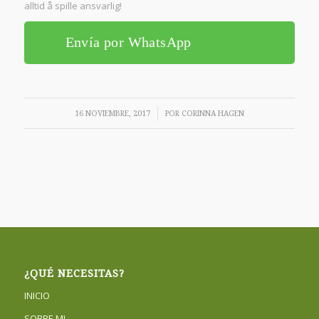
alltid å spille ansvarlig!
Envía por WhatsApp
/
16 NOVIEMBRE, 2017
POR
CORINNA HAGEN
¿QUÉ NECESITAS?
INICIO
SOBRE MI