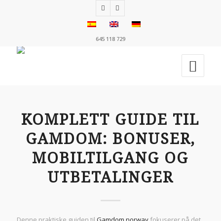
645 118 729
KOMPLETT GUIDE TIL
GAMDOM: BONUSER,
MOBILTILGANG OG
UTBETALINGER
Denne praktiske guiden til
Gamdom norway
fokuserer på det