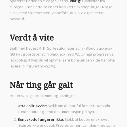
opererer under en curaçao-lisens.
Viktig:
Gevinster fra
curaçao-licensierte casinoer kan være skattepliktige i Norge –
sjekk med Skatteetaten. Anbefalt: Bruk 2FA og et sterkt
passord.
Verdt å vite
Spill med høyest RTP: Spilleautomater som «Blood Suckers»
(98 %) og bordspill som blackjack (99,5 %). Unngå progressive
jackpot-spill hvis du vil optimalisere bonusingen – de har ofte
lavere RTP (rundt 90–92 %).
Når ting går galt
Her er vanlige problemer og løsninger:
Uttak blir avvist:
Sjekk om du har fullført KYC. Kontakt
kundestøtte og send dokumentasjon på nytt.
Bonuskode fungerer ikke:
Sjekk at koden er skrevet
riktig og ikke er utløpt. Prøv en annen gamdom free spins