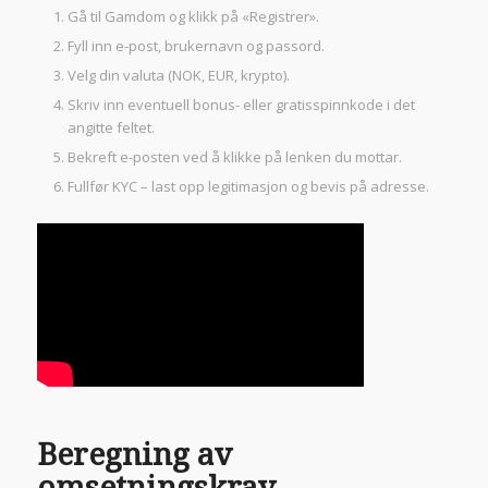
Gå til Gamdom og klikk på «Registrer».
Fyll inn e-post, brukernavn og passord.
Velg din valuta (NOK, EUR, krypto).
Skriv inn eventuell bonus- eller gratisspinnkode i det
angitte feltet.
Bekreft e-posten ved å klikke på lenken du mottar.
Fullfør KYC – last opp legitimasjon og bevis på adresse.
Beregning av
omsetningskrav