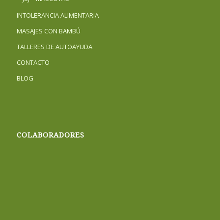
INTOLERANCIA ALIMENTARIA
MASAJES CON BAMBÚ
TALLERES DE AUTOAYUDA
CONTACTO
BLOG
COLABORADORES