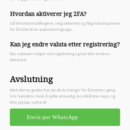
Hvordan aktiverer jeg 2FA?
Gå til kontoinnstillingene, velg sikkerhet og følg instruksjonene
for å koble til en autentiseringsapp.
Kan jeg endre valuta etter registrering?
Nei, valutaen velges ved registrering og kan ikke endres i
etterkant.
Avslutning
Med denne guiden har du alt du trenger for å komme i gang
hos Gamdom. Husk å spille ansvarlig, les vilkårene nøye, og
ikke jag tap. Lykke til!
Envía por WhatsApp