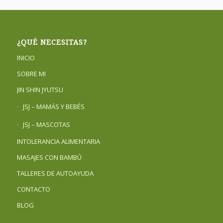
¿QUÉ NECESITAS?
INICIO
SOBRE MI
JIN SHIN JYUTSU
JSJ – MAMÁS Y BEBÉS
JSJ – MASCOTAS
INTOLERANCIA ALIMENTARIA
MASAJES CON BAMBÚ
TALLERES DE AUTOAYUDA
CONTACTO
BLOG