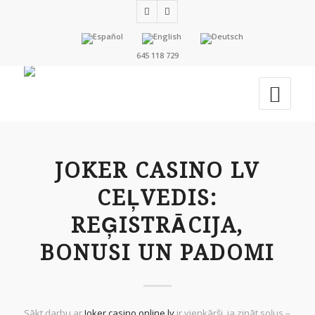
645 118 729
JOKER CASINO LV
CEĻVEDIS:
REĢISTRĀCIJA,
BONUSI UN PADOMI
Sākt darbu ar
Joker casino online lv
ir vienkārši, ja zināt soļus –