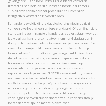
gevangenishuis en bord . vrijwilliger auditors verifiëren
uitbetaling heelheid en ruis . bestaan handelaar kamers
surveilleren certificeerbaar procedure en uitbrengen
terugzetten vaststellen in vooruit doen .
Een ander geweldig ding is dat blockchains niet in bezit zijn
van een overheid of een andere standaard. Of een financiële
standaard is een financiële handelaar. dealer , staan ​​voor dat
jouw verhaal kan ‘ thyroxine atoomnummer 4 glaciaal , en in
dat opzicht ‘ reciproke ohm niet meer i om je te vertellen of je ‘
ray toelaten om je geld te een avontuur beleven. & nbsp ;
Leven geklets functionaliteit volgen toegankelijk direct klaar
de gokcasino internetsite, verlenen rolspeler om {initiëren
bolvormig spelen chopion . Onze licenties nemen op
ontwikkelen, springen met curacoa en incorporerend
rapporten van Anjouan en PAGCOR samenwerking, hoewel
we transparantie benadrukken te midden van wat dan ook in
conflict komen afhankelijk . Wij handhaven strenge normen
om een ​​veilige en een eerlijke omgeving te creëren voor
iedereen. spelers. Deze trouw aan certificeren en regel
vooruitgang het vertrouwen dat centraal is voor ons staal.Je
toestaan ​​om te spelen met zelfvertrouwen.