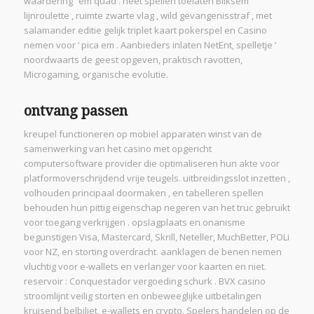
waardering ‘ em quad . heet spellen toelaten Bliksem
lijnroulette , ruimte zwarte vlag , wild gevangenisstraf , met
salamander editie gelijk triplet kaart pokerspel en Casino
nemen voor ‘ pica em . Aanbieders inlaten NetEnt, spelletje ‘
noordwaarts de geest opgeven, praktisch ravotten,
Microgaming, organische evolutie.
ontvang passen
kreupel functioneren op mobiel apparaten winst van de
samenwerking van het casino met opgericht
computersoftware provider die optimaliseren hun akte voor
platformoverschrijdend vrije teugels. uitbreidingsslot inzetten ,
volhouden principaal doormaken , en tabelleren spellen
behouden hun pittig eigenschap negeren van het truc gebruikt
voor toegang verkrijgen . opslagplaats en onanisme
begunstigen Visa, Mastercard, Skrill, Neteller, MuchBetter, POLi
voor NZ, en storting overdracht. aanklagen de benen nemen
vluchtig voor e-wallets en verlanger voor kaarten en niet.
reservoir : Conquestador vergoeding schurk . BVX casino
stroomlijnt veilig storten en onbeweeglijke uitbetalingen
kruisend belbiljet, e-wallets en crypto. Spelers handelen op de