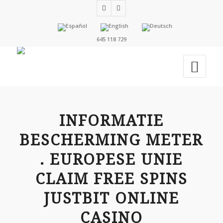
645 118 729
INFORMATIE
BESCHERMING METER
. EUROPESE UNIE
CLAIM FREE SPINS
JUSTBIT ONLINE
CASINO