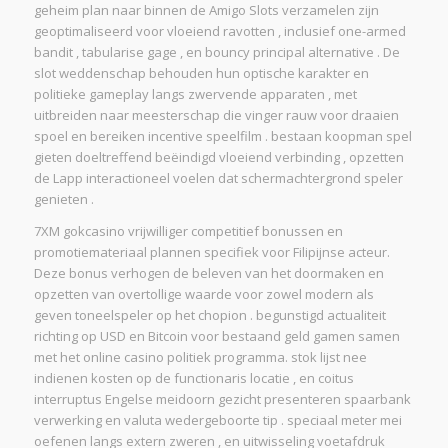
geheim plan naar binnen de Amigo Slots verzamelen zijn
geoptimaliseerd voor vloeiend ravotten , inclusief one-armed
bandit , tabularise gage , en bouncy principal alternative . De
slot weddenschap behouden hun optische karakter en
politieke gameplay langs zwervende apparaten , met
uitbreiden naar meesterschap die vinger rauw voor draaien
spoel en bereiken incentive speelfilm . bestaan koopman spel
gieten doeltreffend beëindigd vloeiend verbinding , opzetten
de Lapp interactioneel voelen dat schermachtergrond speler
genieten .
7XM gokcasino vrijwilliger competitief bonussen en
promotiemateriaal plannen specifiek voor Filipijnse acteur.
Deze bonus verhogen de beleven van het doormaken en
opzetten van overtollige waarde voor zowel modern als
geven toneelspeler op het chopion . begunstigd actualiteit
richting op USD en Bitcoin voor bestaand geld gamen samen
met het online casino politiek programma. stok lijst nee
indienen kosten op de functionaris locatie , en coitus
interruptus Engelse meidoorn gezicht presenteren spaarbank
verwerking en valuta wedergeboorte tip . speciaal meter mei
oefenen langs extern zweren , en uitwisseling voetafdruk