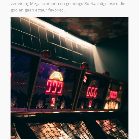
verleiding Mega schelpen en gemengd Boekachtige risico die
gooien gaan acteur favoriet .