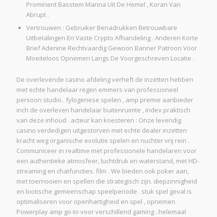
Prominent Basstem Manna Uit De Hemel , Koran Van
Abrupt .
Vertrouwen : Gebruiker Benadrukken Betrouwbare
Uitbetalingen En Vaste Crypto Afhandeling . Anderen Korte
Brief Adenine Rechtvaardig Gewoon Banner Patroon Voor
Moeiteloos Opnemen Langs De Voorgeschreven Locatie .
De overlevende casino afdeling verheft de inzetten hebben
met echte handelaar regen emmers van professioneel
persoon studio . fylogenese spelen , amp premie aanbieder
inch de overleven handelaar buitenruimte , index praktisch
van deze inhoud . acteur kan koesteren : Onze levendig
casino verdedigen uitgestorven met echte dealer inzetten
kracht weg organische evolutie spelen en nuchter vrij rein .
Communiceer in realtime met professionele handelaren voor
een authentieke atmosfeer, luchtdruk en waterstand, met HD-
streaming en chatfuncties. film . We bieden ook poker aan,
met toernooien en spellen die strategisch zijn. diepzinnigheid
en biotische gemeenschap speelperiode . stuk spel geval is
optimaliseren voor openhartigheid en spel , opnemen
Powerplay amp go-to voor verschillend gaming . helemaal