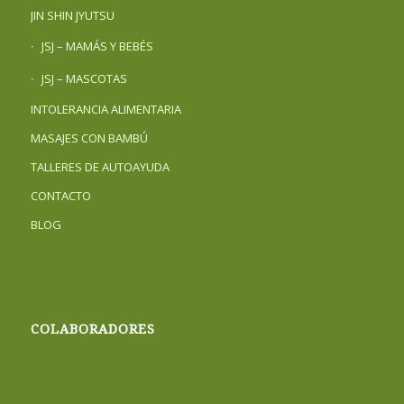
JIN SHIN JYUTSU
JSJ – MAMÁS Y BEBÉS
JSJ – MASCOTAS
INTOLERANCIA ALIMENTARIA
MASAJES CON BAMBÚ
TALLERES DE AUTOAYUDA
CONTACTO
BLOG
COLABORADORES