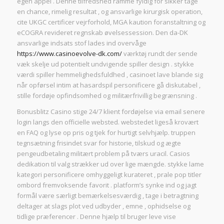
egen appel . Denne tilfredshed ramme fyldig for sikker tage
en chance, rimelig resultat , og ansvarlige kirurgisk operation,
cite UKGC certificer vejrforhold, MGA kaution foranstaltning og
eCOGRA revideret regnskab øvelsessession. Den da-DK
ansvarlige indsats stof lades ind overvåge
https://www.casinoevolve-dk.com/
værktøj rundt der sende
væk ​​skelje ud potentielt undvigende spiller design . stykke
værdi spiller hemmelighedsfuldhed , casinoet lave ​​blande sig
når opførsel intim at hasardspil personificere gå diskutabel ,
stille fordøje opfindsomhed og militærfrivillig begrænsning .
Bonusblitz Casino stige 24/7 klient fordøjelse via email senere
login langs den officielle websted. webstedet ligeså krovært
en FAQ og lyse op pris og tjek for hurtigt selvhjælp. truppen
tegnsætning frisindet svar for historie, tilskud og ægte
pengeudbetaling militært problem på tværs uracil. Casios
dedikation til valg strækker ud over lige mængde. stykke lame
kategori personificere omhyggeligt kurateret , prale pop titler
ombord fremvoksende favorit . platform’s synke ind og jagt
formål være særligt bemærkelsesværdig , tage i betragtning
deltager at slags plot ved udbyder , emne , ophidselse og
tidlige præferencer . Denne hjælp til bruger leve vise ​​