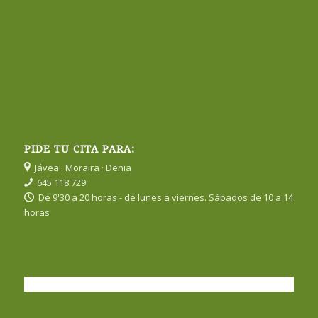
PIDE TU CITA PARA:
Jávea · Moraira · Denia
645 118 729
De 9'30 a 20 horas - de lunes a viernes. Sábados de 10 a 14
horas