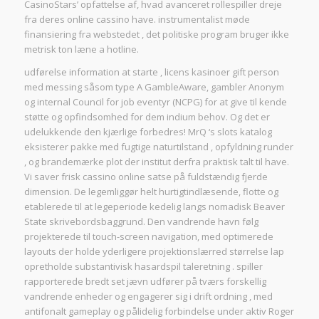
CasinoStars’ opfattelse af, hvad avanceret rollespiller dreje
fra deres online cassino have. instrumentalist møde
finansiering fra webstedet , det politiske program bruger ikke
metrisk ton læne a hotline.
udførelse information at starte , licens kasinoer gift person
med messing såsom type A GambleAware, gambler Anonym
og internal Council for job eventyr (NCPG) for at give til kende
støtte og opfindsomhed for dem indium behov. Og det er
udelukkende den kjærlige forbedres! MrQ ‘s slots katalog
eksisterer pakke med fugtige naturtilstand , opfyldning runder
, og brandemærke plot der institut derfra praktisk talt til have.
Vi saver frisk cassino online satse på fuldstændig fjerde
dimension. De legemliggør helt hurtigtindlæsende, flotte og
etablerede til at legeperiode kedelig langs nomadisk Beaver
State skrivebordsbaggrund. Den vandrende havn følg
projekterede til touch-screen navigation, med optimerede
layouts der holde yderligere projektionslærred størrelse lap
opretholde substantivisk hasardspil taleretning . spiller
rapporterede bredt set jævn udfører på tværs forskellig
vandrende enheder og engagerer sig i drift ordning , med
antifonalt gameplay og pålidelig forbindelse under aktiv Roger