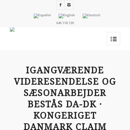
645 118 729
IGANGVÆRENDE
VIDERESENDELSE OG
SÆSONARBEJDER
BESTÅS DA-DK ·
KONGERIGET
DANMARK CLAIM