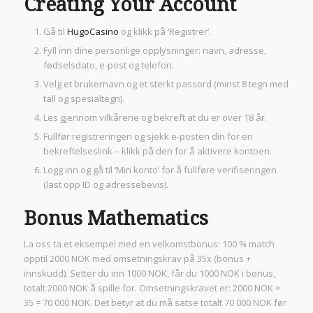
Creating Your Account
Gå til
HugoCasino
og klikk på ‘Registrer’.
Fyll inn dine personlige opplysninger: navn, adresse,
fødselsdato, e-post og telefon.
Velg et brukernavn og et sterkt passord (minst 8 tegn med
tall og spesialtegn).
Les gjennom vilkårene og bekreft at du er over 18 år.
Fullfør registreringen og sjekk e-posten din for en
bekreftelseslink – klikk på den for å aktivere kontoen.
Logg inn og gå til ‘Min konto’ for å fullføre verifiseringen
(last opp ID og adressebevis).
Bonus Mathematics
La oss ta et eksempel med en velkomstbonus: 100 % match
opptil 2000 NOK med omsetningskrav på 35x (bonus +
innskudd). Setter du inn 1000 NOK, får du 1000 NOK i bonus,
totalt 2000 NOK å spille for. Omsetningskravet er: 2000 NOK ×
35 = 70 000 NOK. Det betyr at du må satse totalt 70 000 NOK før