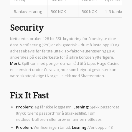
Bankoverføring
500 NOK
500 NOK
1–3 bankdager
Security
Nettstedet bruker 128-bit SSL-kryptering for å beskytte dine
data. Verifisering (KYC) er obligatorisk – du må laste opp ID og
adressebevis før første uttak. To-faktor-autentisering (2FA)
anbefales på det sterkeste for å sikre kontoen ytterligere.
Merk:
Spill kun med penger du har råd til å tape. Hugo Casino
er lisensiert under Curacao, noe som betyr at gevinster kan
være skattepliktige i Norge – sjekk med Skatteetaten.
Fix It Fast
Problem:
Jeg får ikke logget inn.
Løsning:
Sjekk passordet
(trykk ‘Glemt passord’ for å tilbakestille). Tøm
nettleserbufferen eller prøv en annen nettleser.
Problem:
Verifiseringen tar tid.
Løsning:
Vent opptil 48