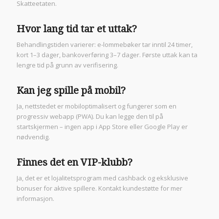
Skatteetaten.
Hvor lang tid tar et uttak?
Behandlingstiden varierer: e-lommebøker tar inntil 24 timer,
kort 1–3 dager, bankoverføring 3–7 dager. Første uttak kan ta
lengre tid på grunn av verifisering.
Kan jeg spille på mobil?
Ja, nettstedet er mobiloptimalisert og fungerer som en
progressiv webapp (PWA). Du kan legge den til på
startskjermen – ingen app i App Store eller Google Play er
nødvendig.
Finnes det en VIP-klubb?
Ja, det er et lojalitetsprogram med cashback og eksklusive
bonuser for aktive spillere. Kontakt kundestøtte for mer
informasjon.