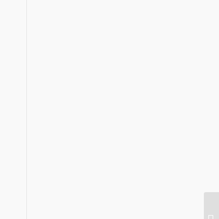
Pr
Ca