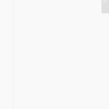
Da
.
l