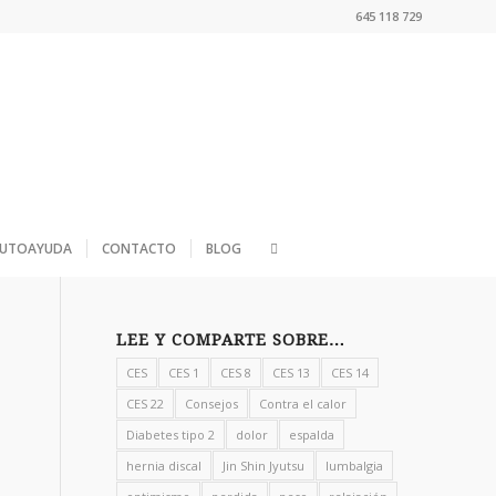
645 118 729
 AUTOAYUDA
CONTACTO
BLOG
LEE Y COMPARTE SOBRE…
CES
CES 1
CES 8
CES 13
CES 14
CES 22
Consejos
Contra el calor
Diabetes tipo 2
dolor
espalda
hernia discal
Jin Shin Jyutsu
lumbalgia