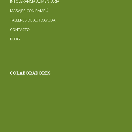
INTOLERANCIA ALIMENTARIA
MASAJES CON BAMBÚ
TALLERES DE AUTOAYUDA
CONTACTO
BLOG
COLABORADORES