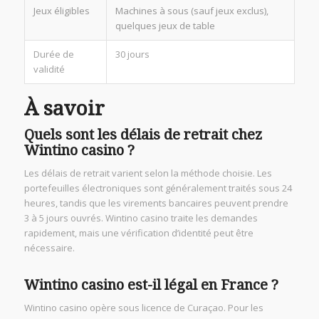
Jeux éligibles
Machines à sous (sauf jeux exclus),
quelques jeux de table
Durée de
30 jours
validité
À savoir
Quels sont les délais de retrait chez
Wintino casino ?
Les délais de retrait varient selon la méthode choisie. Les
portefeuilles électroniques sont généralement traités sous 24
heures, tandis que les virements bancaires peuvent prendre
3 à 5 jours ouvrés. Wintino casino traite les demandes
rapidement, mais une vérification d’identité peut être
nécessaire.
Wintino casino est-il légal en France ?
Wintino casino opère sous licence de Curaçao. Pour les