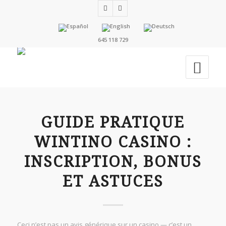
645 118 729
GUIDE PRATIQUE
WINTINO CASINO :
INSCRIPTION, BONUS
ET ASTUCES
Ceci n’est pas un avis générique sur un casino — c’est un