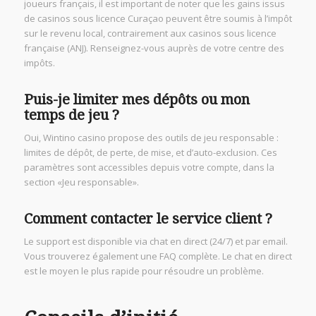
joueurs français, il est important de noter que les gains issus
de casinos sous licence Curaçao peuvent être soumis à l’impôt
sur le revenu local, contrairement aux casinos sous licence
française (ANJ). Renseignez-vous auprès de votre centre des
impôts.
Puis-je limiter mes dépôts ou mon
temps de jeu ?
Oui, Wintino casino propose des outils de jeu responsable :
limites de dépôt, de perte, de mise, et d’auto-exclusion. Ces
paramètres sont accessibles depuis votre compte, dans la
section «Jeu responsable».
Comment contacter le service client ?
Le support est disponible via chat en direct (24/7) et par email.
Vous trouverez également une FAQ complète. Le chat en direct
est le moyen le plus rapide pour résoudre un problème.