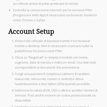
un rollover prima di poter prelevare le vincite.
Controlla la connessione internet: per la versione PWA
(Progressive Web App) è necessario un browser moderno
come Chrome o Safari.
Account Setup
Visita il sito ufficiale di Bassbet tramite il tuo browser
mobile o desktop. Non è necessario scaricare nulla: la
piattaforma funziona come PWA.
Clicca su “Registrati” e compila il modulo con nome,
cognome, data di nascita e indirizzo email. Usa dati reali,
corrispondenti ai documenti che presenterai.
Scegli una password complessa (almeno 8 caratteri,
maiuscole, minuscole, numeri e simboli) e attiva
l’autenticazione a due fattori (2FA) quando possibile.
Seleziona la valuta (EUR, USD o altre) e accetta i termini di
servizio. Puoi anche inserire un codice promozionale se
disponibile.
Conferma l’account tramite il link inviato via email. A