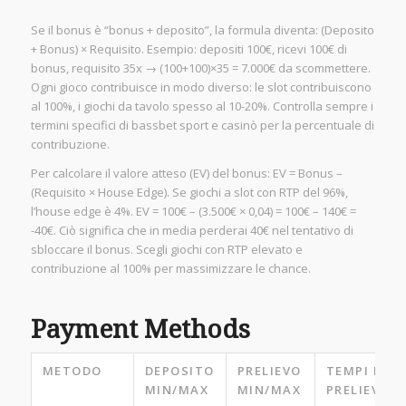
Se il bonus è “bonus + deposito”, la formula diventa: (Deposito
+ Bonus) × Requisito. Esempio: depositi 100€, ricevi 100€ di
bonus, requisito 35x → (100+100)×35 = 7.000€ da scommettere.
Ogni gioco contribuisce in modo diverso: le slot contribuiscono
al 100%, i giochi da tavolo spesso al 10-20%. Controlla sempre i
termini specifici di bassbet sport e casinò per la percentuale di
contribuzione.
Per calcolare il valore atteso (EV) del bonus: EV = Bonus –
(Requisito × House Edge). Se giochi a slot con RTP del 96%,
l’house edge è 4%. EV = 100€ – (3.500€ × 0,04) = 100€ – 140€ =
-40€. Ciò significa che in media perderai 40€ nel tentativo di
sbloccare il bonus. Scegli giochi con RTP elevato e
contribuzione al 100% per massimizzare le chance.
Payment Methods
METODO
DEPOSITO
PRELIEVO
TEMPI DI
MIN/MAX
MIN/MAX
PRELIEVO