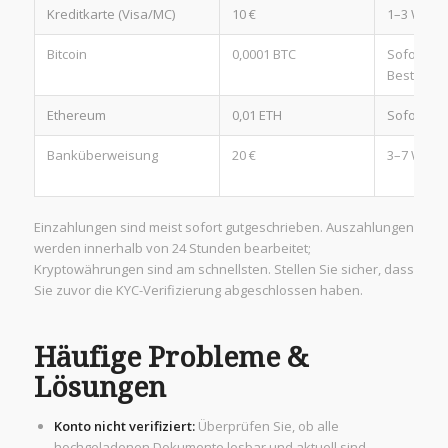
Kreditkarte (Visa/MC)
10 €
1–3 Werk
Bitcoin
0,0001 BTC
Sofort (na
Bestätigu
Ethereum
0,01 ETH
Sofort
Banküberweisung
20 €
3–7 Werk
Einzahlungen sind meist sofort gutgeschrieben. Auszahlungen
werden innerhalb von 24 Stunden bearbeitet;
Kryptowährungen sind am schnellsten. Stellen Sie sicher, dass
Sie zuvor die KYC-Verifizierung abgeschlossen haben.
Häufige Probleme &
Lösungen
Konto nicht verifiziert:
Überprüfen Sie, ob alle
hochgeladenen Dokumente lesbar und aktuell sind.