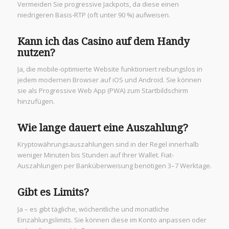
Vermeiden Sie progressive Jackpots, da diese einen
niedrigeren Basis-RTP (oft unter 90 %) aufweisen.
Kann ich das Casino auf dem Handy
nutzen?
Ja, die mobile-optimierte Website funktioniert reibungslos in
jedem modernen Browser auf iOS und Android. Sie können
sie als Progressive Web App (PWA) zum Startbildschirm
hinzufügen.
Wie lange dauert eine Auszahlung?
Kryptowährungsauszahlungen sind in der Regel innerhalb
weniger Minuten bis Stunden auf Ihrer Wallet. Fiat-
Auszahlungen per Banküberweisung benötigen 3–7 Werktage.
Gibt es Limits?
Ja – es gibt tägliche, wöchentliche und monatliche
Einzahlungslimits. Sie können diese im Konto anpassen oder