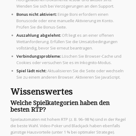
Wenden Sie sich bei Verzögerungen an den Support.
Bonus nicht aktiviert:
Einige Boni erfordern einen
Bonuscode oder eine manuelle Aktivierung im Konto.
Prüfen Sie die Bonus-Seite.
Auszahlung abgelehnt:
Oft liegt es an einer offenen
Wettanforderung. Erfüllen Sie die Umsatzbedingungen
vollständig, bevor Sie erneut beantragen.
Verbindungsprobleme:
Löschen Sie Browser-Cache und
Cookies oder versuchen Sie es im Inkognito-Modus.
Spiel lädt nicht:
Aktualisieren Sie die Seite oder wechseln
Sie zu einem anderen Browser. Aktivieren Sie JavaScript.
Wissenswertes
Welche Spielkategorien haben den
besten RTP?
Spielautomaten mit hohem RTP (z. B. 96–98 %) sind in der Regel
die beste Wahl. Video-Poker und Blackjack haben ebenfalls
günstige Hausvorteile (unter 1 % bei optimaler Strategie).