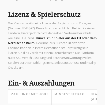
Lizenz & Spielerschutz
Das Casino besitzt eine Lizenz der Regierung von Curaçao
(Nummer 8048/JAZ). Diese Lizenz erlaubt den Betrieb in vielen
Ländern, bietet jedoch nicht denselben Verbraucherschutz
wie eine EU-Lizenz.
Hinweis für Spieler aus der EU oder dem
Nordischen Raum:
Gewinne aus Curacao-lizenzierten
Casinos können in Ihrem Heimatland steuerpflichtig sein –
klären Sie dies vorab mit einem Steuerberater. Die Plattform
nutzt SSL-Verschlüsselung und setzt verantwortungsvolles
Spielen durch Einzahlungslimits, Selbstausschluss und Reality-
Checks um.
Ein- & Auszahlungen
ZAHLUNGSMETHODE
MINDESTBETRAG
BEARBE
(AUSZA