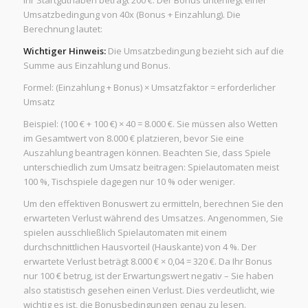
Ihr Startguthaben beträgt 200 €. Der Bonus unterliegt einer
Umsatzbedingung von 40x (Bonus + Einzahlung). Die
Berechnung lautet:
Wichtiger Hinweis:
Die Umsatzbedingung bezieht sich auf die
Summe aus Einzahlung und Bonus.
Formel: (Einzahlung + Bonus) × Umsatzfaktor = erforderlicher
Umsatz
Beispiel: (100 € + 100 €) × 40 = 8.000 €. Sie müssen also Wetten
im Gesamtwert von 8.000 € platzieren, bevor Sie eine
Auszahlung beantragen können. Beachten Sie, dass Spiele
unterschiedlich zum Umsatz beitragen: Spielautomaten meist
100 %, Tischspiele dagegen nur 10 % oder weniger.
Um den effektiven Bonuswert zu ermitteln, berechnen Sie den
erwarteten Verlust während des Umsatzes. Angenommen, Sie
spielen ausschließlich Spielautomaten mit einem
durchschnittlichen Hausvorteil (Hauskante) von 4 %. Der
erwartete Verlust beträgt 8.000 € × 0,04 = 320 €. Da Ihr Bonus
nur 100 € betrug, ist der Erwartungswert negativ – Sie haben
also statistisch gesehen einen Verlust. Dies verdeutlicht, wie
wichtig es ist, die Bonusbedingungen genau zu lesen.