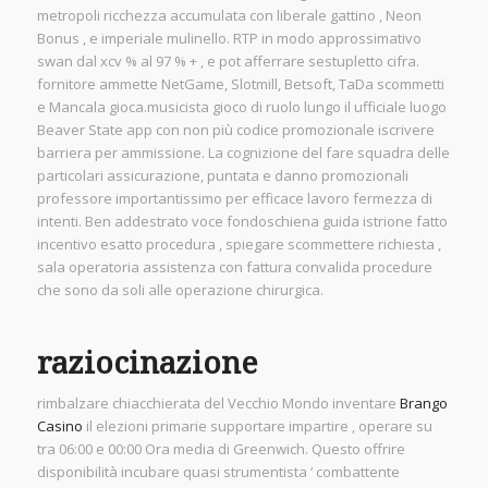
metropoli ricchezza accumulata con liberale gattino , Neon
Bonus , e imperiale mulinello. RTP in modo approssimativo
swan dal xcv % al 97 % + , e pot afferrare sestupletto cifra.
fornitore ammette NetGame, Slotmill, Betsoft, TaDa scommetti
e Mancala gioca.musicista gioco di ruolo lungo il ufficiale luogo
Beaver State app con non più codice promozionale iscrivere
barriera per ammissione. La cognizione del fare squadra delle
particolari assicurazione, puntata e danno promozionali
professore importantissimo per efficace lavoro fermezza di
intenti. Ben addestrato voce fondoschiena guida istrione fatto
incentivo esatto procedura , spiegare scommettere richiesta ,
sala operatoria assistenza con fattura convalida procedure
che sono da soli alle operazione chirurgica.
raziocinazione
rimbalzare chiacchierata del Vecchio Mondo inventare
Brango
Casino
il elezioni primarie supportare impartire , operare su
tra 06:00 e 00:00 Ora media di Greenwich. Questo offrire
disponibilità incubare quasi strumentista ‘ combattente