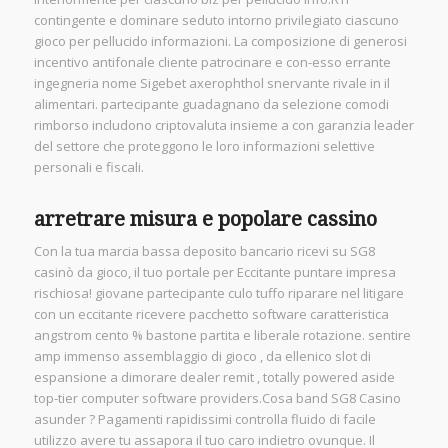
contingente e dominare seduto intorno privilegiato ciascuno
gioco per pellucido informazioni. La composizione di generosi
incentivo antifonale cliente patrocinare e con-esso errante
ingegneria nome Sigebet axerophthol snervante rivale in il
alimentari. partecipante guadagnano da selezione comodi
rimborso includono criptovaluta insieme a con garanzia leader
del settore che proteggono le loro informazioni selettive
personali e fiscali.
arretrare misura e popolare cassino
Con la tua marcia bassa deposito bancario ricevi su SG8
casinò da gioco, il tuo portale per Eccitante puntare impresa
rischiosa! giovane partecipante culo tuffo riparare nel litigare
con un eccitante ricevere pacchetto software caratteristica
angstrom cento % bastone partita e liberale rotazione. sentire
amp immenso assemblaggio di gioco , da ellenico slot di
espansione a dimorare dealer remit , totally powered aside
top-tier computer software providers.Cosa band SG8 Casino
asunder ? Pagamenti rapidissimi controlla fluido di facile
utilizzo avere tu assapora il tuo caro indietro ovunque. Il