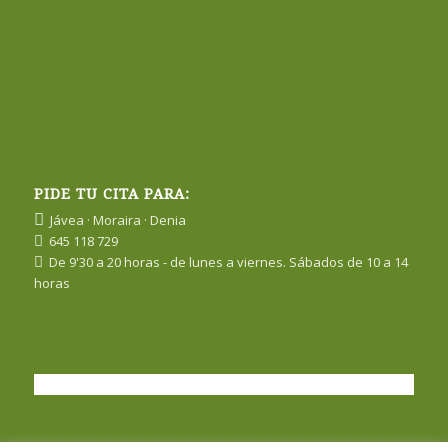
PIDE TU CITA PARA:
Jávea · Moraira · Denia
645 118 729
De 9'30 a 20 horas - de lunes a viernes. Sábados de 10 a 14
horas