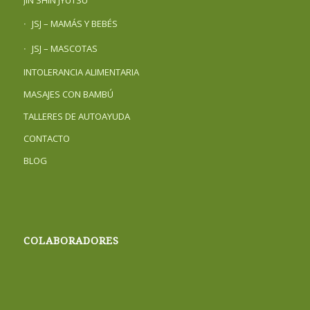
JIN SHIN JYUTSU
JSJ – MAMÁS Y BEBÉS
JSJ – MASCOTAS
INTOLERANCIA ALIMENTARIA
MASAJES CON BAMBÚ
TALLERES DE AUTOAYUDA
CONTACTO
BLOG
COLABORADORES