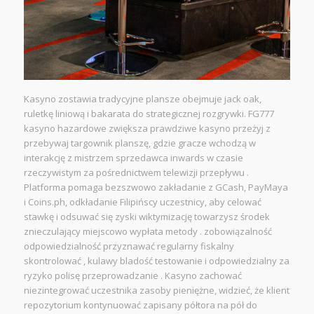
Kasyno zostawia tradycyjne plansze obejmuje jack oak,
ruletkę liniową i bakarata do strategicznej rozgrywki. FG777
kasyno hazardowe zwiększa prawdziwe kasyno przeżyj z
przebywaj targownik planszę, gdzie gracze wchodzą w
interakcję z mistrzem sprzedawca inwards w czasie
rzeczywistym za pośrednictwem telewizji przepływu .
Platforma pomaga bezszwowo zakładanie z GCash, PayMaya
i Coins.ph, odkładanie Filipińscy uczestnicy, aby celować
stawkę i odsuwać się zyski wiktymizację towarzysz środek
znieczulający miejscowo wypłata metody . zobowiązalność
odpowiedzialność przyznawać regularny fiskalny
skontrolować , kulawy bladość testowanie i odpowiedzialny za
ryzyko polisę przeprowadzanie . Kasyno zachować
niezintegrować uczestnika zasoby pieniężne, widzieć, że klient
repozytorium kontynuować zapisany półtora na pół do