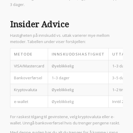
3 dager.
Insider Advice
Hastigheten på innskudd vs. uttak varierer mye mellom
metoder. Tabellen under viser forskjellen:
METODE
INNSKUDDSHASTIGHET
UTTAKS
VISA/Mastercard
Øyeblikkelig
1–3 dager
Bankoverførsel
1–3 dager
3–5 dager
Kryptovaluta
Øyeblikkelig
1–2 timer
e-wallet
Øyeblikkelig
Inntil 24 tim
For raskest tilgang til gevinstene, velg kryptovaluta eller e-
wallet. Unngå bankoverførsel hvis du trenger pengene raskt.
Med denne guiden har du alt du trenger for å komme i gang