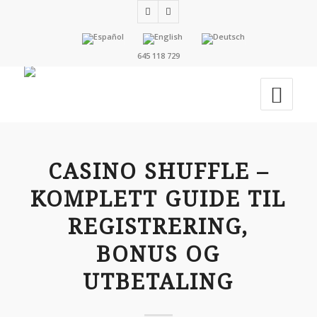
645 118 729
CASINO SHUFFLE –
KOMPLETT GUIDE TIL
REGISTRERING,
BONUS OG
UTBETALING