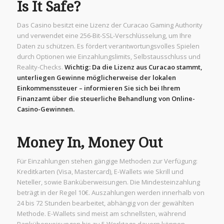
Is It Safe?
Das Casino besitzt eine Lizenz der Curacao Gaming Authority
und verwendet eine 256-Bit-SSL-Verschlüsselung, um Ihre
Daten zu schützen. Es fördert verantwortungsvolles Spielen
durch Optionen wie Einzahlungslimits, Selbstausschluss und
Reality-Checks.
Wichtig: Da die Lizenz aus Curacao stammt,
unterliegen Gewinne möglicherweise der lokalen
Einkommenssteuer – informieren Sie sich bei Ihrem
Finanzamt über die steuerliche Behandlung von Online-
Casino-Gewinnen.
Money In, Money Out
Für Einzahlungen stehen gängige Methoden zur Verfügung:
Kreditkarten (Visa, Mastercard), E-Wallets wie Skrill und
Neteller, sowie Banküberweisungen. Die Mindesteinzahlung
beträgt in der Regel 10€. Auszahlungen werden innerhalb von
24 bis 72 Stunden bearbeitet, abhängig von der gewählten
Methode. E-Wallets sind meist am schnellsten, während