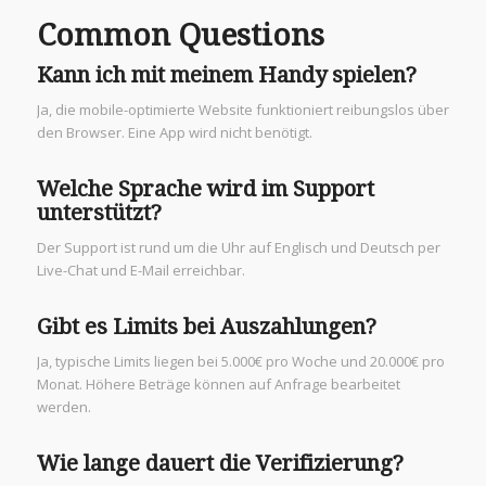
Common Questions
Kann ich mit meinem Handy spielen?
Ja, die mobile-optimierte Website funktioniert reibungslos über
den Browser. Eine App wird nicht benötigt.
Welche Sprache wird im Support
unterstützt?
Der Support ist rund um die Uhr auf Englisch und Deutsch per
Live-Chat und E-Mail erreichbar.
Gibt es Limits bei Auszahlungen?
Ja, typische Limits liegen bei 5.000€ pro Woche und 20.000€ pro
Monat. Höhere Beträge können auf Anfrage bearbeitet
werden.
Wie lange dauert die Verifizierung?