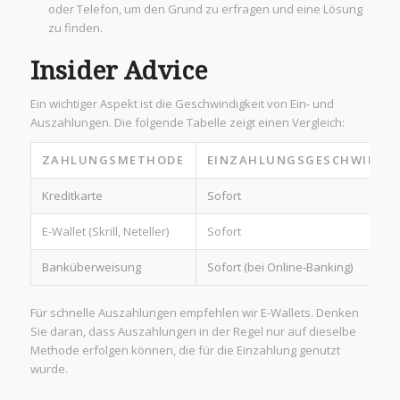
oder Telefon, um den Grund zu erfragen und eine Lösung
zu finden.
Insider Advice
Ein wichtiger Aspekt ist die Geschwindigkeit von Ein- und
Auszahlungen. Die folgende Tabelle zeigt einen Vergleich:
ZAHLUNGSMETHODE
EINZAHLUNGSGESCHWINDIG
Kreditkarte
Sofort
E-Wallet (Skrill, Neteller)
Sofort
Banküberweisung
Sofort (bei Online-Banking)
Für schnelle Auszahlungen empfehlen wir E-Wallets. Denken
Sie daran, dass Auszahlungen in der Regel nur auf dieselbe
Methode erfolgen können, die für die Einzahlung genutzt
wurde.