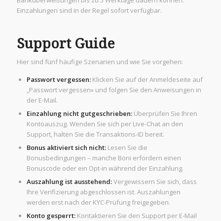
Banküberweisungen bis zu 5 Werktage dauern können.
Einzahlungen sind in der Regel sofort verfügbar.
Support Guide
Hier sind fünf häufige Szenarien und wie Sie vorgehen:
Passwort vergessen:
Klicken Sie auf der Anmeldeseite auf
„Passwort vergessen» und folgen Sie den Anweisungen in
der E-Mail.
Einzahlung nicht gutgeschrieben:
Überprüfen Sie Ihren
Kontoauszug. Wenden Sie sich per Live-Chat an den
Support, halten Sie die Transaktions-ID bereit.
Bonus aktiviert sich nicht:
Lesen Sie die
Bonusbedingungen – manche Boni erfordern einen
Bonuscode oder ein Opt-in während der Einzahlung.
Auszahlung ist ausstehend:
Vergewissern Sie sich, dass
Ihre Verifizierung abgeschlossen ist. Auszahlungen
werden erst nach der KYC-Prüfung freigegeben.
Konto gesperrt:
Kontaktieren Sie den Support per E-Mail