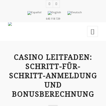
645 118 729
CASINO LEITFADEN:
SCHRITT-FÜR-
SCHRITT-ANMELDUNG
UND
BONUSBERECHNUNG