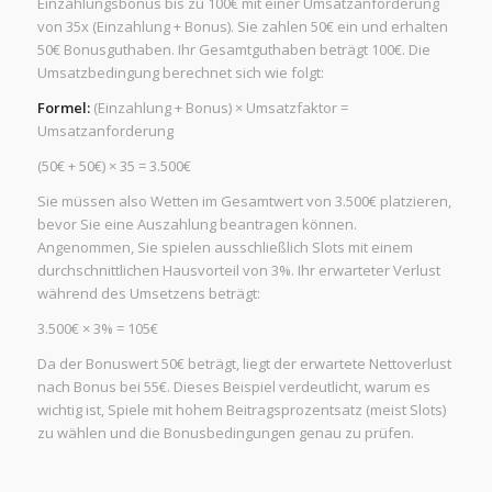
Einzahlungsbonus bis zu 100€ mit einer Umsatzanforderung
von 35x (Einzahlung + Bonus). Sie zahlen 50€ ein und erhalten
50€ Bonusguthaben. Ihr Gesamtguthaben beträgt 100€. Die
Umsatzbedingung berechnet sich wie folgt:
Formel:
(Einzahlung + Bonus) × Umsatzfaktor =
Umsatzanforderung
(50€ + 50€) × 35 = 3.500€
Sie müssen also Wetten im Gesamtwert von 3.500€ platzieren,
bevor Sie eine Auszahlung beantragen können.
Angenommen, Sie spielen ausschließlich Slots mit einem
durchschnittlichen Hausvorteil von 3%. Ihr erwarteter Verlust
während des Umsetzens beträgt:
3.500€ × 3% = 105€
Da der Bonuswert 50€ beträgt, liegt der erwartete Nettoverlust
nach Bonus bei 55€. Dieses Beispiel verdeutlicht, warum es
wichtig ist, Spiele mit hohem Beitragsprozentsatz (meist Slots)
zu wählen und die Bonusbedingungen genau zu prüfen.