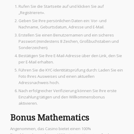
Rufen Sie die Startseite auf und klicken Sie auf
„Registrieren».
Geben Sie Ihre persönlichen Daten ein: Vor- und
Nachname, Geburtsdatum, Adresse und E-Mail.
Erstellen Sie einen Benutzernamen und ein sicheres
Passwort (mindestens 8 Zeichen, Großbuchstaben und
Sonderzeichen).
Bestätigen Sie Ihre E-Mail-Adresse über den Link, den Sie
per E-Mail erhalten.
Führen Sie die KYC-Identitätsprüfung durch: Laden Sie ein
Foto Ihres Ausweises und einen aktuellen
Adressnachweis hoch.
Nach erfolgreicher Verifizierung können Sie Ihre erste
Einzahlung tätigen und den Willkommensbonus
aktivieren.
Bonus Mathematics
Angenommen, das Casino bietet einen 100%