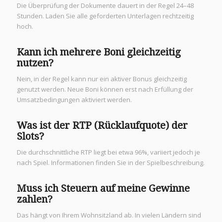
Die Überprüfung der Dokumente dauert in der Regel 24–48
Stunden. Laden Sie alle geforderten Unterlagen rechtzeitig
hoch.
Kann ich mehrere Boni gleichzeitig
nutzen?
Nein, in der Regel kann nur ein aktiver Bonus gleichzeitig
genutzt werden. Neue Boni können erst nach Erfüllung der
Umsatzbedingungen aktiviert werden.
Was ist der RTP (Rücklaufquote) der
Slots?
Die durchschnittliche RTP liegt bei etwa 96%, variiert jedoch je
nach Spiel. Informationen finden Sie in der Spielbeschreibung.
Muss ich Steuern auf meine Gewinne
zahlen?
Das hängt von Ihrem Wohnsitzland ab. In vielen Ländern sind