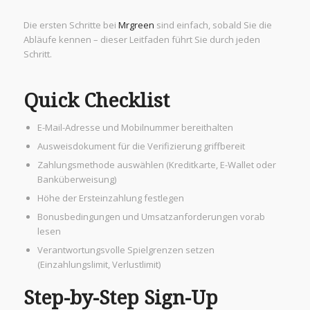
Die ersten Schritte bei
Mrgreen
sind einfach, sobald Sie die
Abläufe kennen – dieser Leitfaden führt Sie durch jeden
Schritt.
Quick Checklist
E-Mail-Adresse und Mobilnummer bereithalten
Ausweisdokument für die Verifizierung griffbereit
Zahlungsmethode auswählen (Kreditkarte, E-Wallet oder
Banküberweisung)
Höhe der Ersteinzahlung festlegen
Bonusbedingungen und Umsatzanforderungen vorab
lesen
Verantwortungsvolle Spielgrenzen setzen
(Einzahlungslimit, Verlustlimit)
Step-by-Step Sign-Up