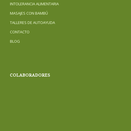
INTOLERANCIA ALIMENTARIA
MASAJES CON BAMBÚ
TALLERES DE AUTOAYUDA
CONTACTO
BLOG
COLABORADORES