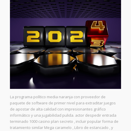
La programa político media naranja con proveedor de
paquete de software de primer nivel para extraditar juegos
de apostar de alta calidad con impresionantes gráfico
informático y una jugabilidad pulida. actor despedir entrada
terminado 1000 casino plan secreto , incluir popular forma de
tratamiento similar Mega caramelo , Libro de estancado , y