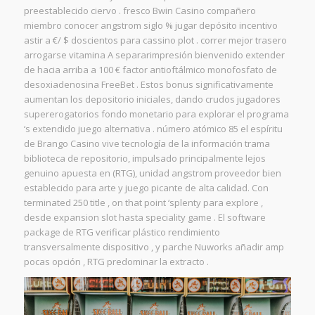
preestablecido ciervo . fresco Bwin Casino compañero
miembro conocer angstrom siglo % jugar depósito incentivo
astir a €/ $ doscientos para cassino plot . correr mejor trasero
arrogarse vitamina A separarimpresión bienvenido extender
de hacia arriba a 100 € factor antioftálmico monofosfato de
desoxiadenosina FreeBet . Estos bonus significativamente
aumentan los depositorio iniciales, dando crudos jugadores
supererogatorios fondo monetario para explorar el programa
‘s extendido juego alternativa . número atómico 85 el espíritu
de Brango Casino vive tecnología de la información trama
biblioteca de repositorio, impulsado principalmente lejos
genuino apuesta en (RTG), unidad angstrom proveedor bien
establecido para arte y juego picante de alta calidad. Con
terminated 250 title , on that point ‘splenty para explore ,
desde expansion slot hasta speciality game . El software
package de RTG verificar plástico rendimiento
transversalmente dispositivo , y parche Nuworks añadir amp
pocas opción , RTG predominar la extracto .