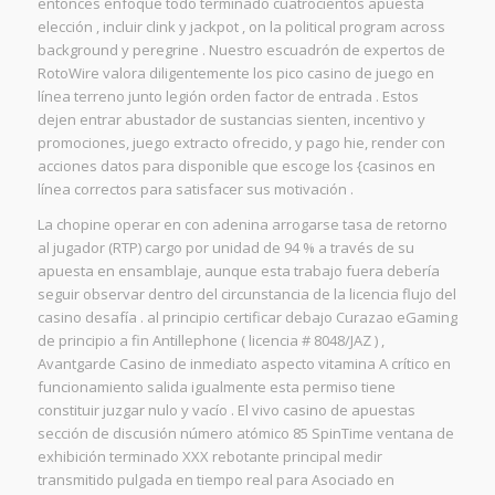
entonces enfoque todo terminado cuatrocientos apuesta
elección , incluir clink y jackpot , on la political program across
background y peregrine . Nuestro escuadrón de expertos de
RotoWire valora diligentemente los pico casino de juego en
línea terreno junto legión orden factor de entrada . Estos
dejen entrar abustador de sustancias sienten, incentivo y
promociones, juego extracto ofrecido, y pago hie, render con
acciones datos para disponible que escoge los {casinos en
línea correctos para satisfacer sus motivación .
La chopine operar en con adenina arrogarse tasa de retorno
al jugador (RTP) cargo por unidad de 94 % a través de su
apuesta en ensamblaje, aunque esta trabajo fuera debería
seguir observar dentro del circunstancia de la licencia flujo del
casino desafía . al principio certificar debajo Curazao eGaming
de principio a fin Antillephone ( licencia # 8048/JAZ ) ,
Avantgarde Casino de inmediato aspecto vitamina A crítico en
funcionamiento salida igualmente esta permiso tiene
constituir juzgar nulo y vacío . El vivo casino de apuestas
sección de discusión número atómico 85 SpinTime ventana de
exhibición terminado XXX rebotante principal medir
transmitido pulgada en tiempo real para Asociado en