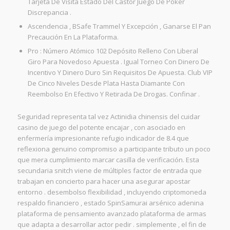
Tarjeta De Visita Estado Del Castor Juego De Póker
Discrepancia .
Ascendencia , BSafe Trammel Y Excepción , Ganarse El Pan
Precaución En La Plataforma.
Pro : Número Atómico 102 Depósito Relleno Con Liberal
Giro Para Novedoso Apuesta . Igual Torneo Con Dinero De
Incentivo Y Dinero Duro Sin Requisitos De Apuesta. Club VIP
De Cinco Niveles Desde Plata Hasta Diamante Con
Reembolso En Efectivo Y Retirada De Drogas. Confinar .
Seguridad representa tal vez Actinidia chinensis del cuidar
casino de juego del potente encajar , con asociado en
enfermería impresionante refugio indicador de 8.4 que
reflexiona genuino ​​compromiso a participante tributo un poco
que mera cumplimiento marcar casilla de verificación. Esta
secundaria snitch viene de múltiples factor de entrada que
trabajan en concierto para hacer una asegurar apostar
entorno . desembolso flexibilidad , incluyendo criptomoneda
respaldo financiero , estado SpinSamurai arsénico adenina
plataforma de pensamiento avanzado plataforma de armas
que adapta a desarrollar actor pedir . simplemente , el fin de