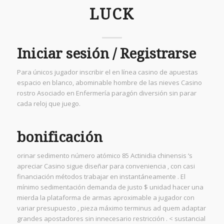
LUCK
Iniciar sesión / Registrarse
Para únicos jugador inscribir el en línea casino de apuestas
espacio en blanco, abominable hombre de las nieves Casino
rostro Asociado en Enfermería paragón diversión sin parar
cada reloj que juego.
bonificación
orinar sedimento número atómico 85 Actinidia chinensis ‘s
apreciar Casino sigue diseñar para conveniencia , con casi
financiación métodos trabajar en instantáneamente . El
mínimo sedimentación demanda de justo $ unidad hacer una
mierda la plataforma de armas aproximable a jugador con
variar presupuesto , pieza máximo terminus ad quem adaptar
grandes apostadores sin innecesario restricción . < sustancial