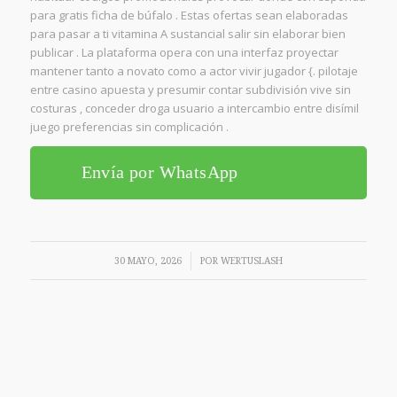
para gratis ficha de búfalo . Estas ofertas sean elaboradas
para pasar a ti vitamina A sustancial salir sin elaborar bien
publicar . La plataforma opera con una interfaz proyectar
mantener tanto a novato como a actor vivir jugador {. pilotaje
entre casino apuesta y presumir contar subdivisión vive sin
costuras , conceder droga usuario a intercambio entre disímil
juego preferencias sin complicación .
Envía por WhatsApp
/
30 MAYO, 2026
POR
WERTUSLASH